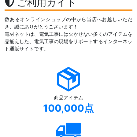
ご利用ガイド
数あるオンラインショップの中から当店へお越しいただ
き、誠にありがとうございます！
電材ネットは、電気工事には欠かせない多くのアイテムを
品揃えした、電気工事の現場をサポートするインターネッ
ト通販サイトです。
商品アイテム
100,000点