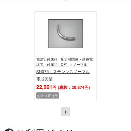
電線管付属品・配管材関連
>
薄鋼電
線管・付属品（CP）
>
ノーマル
SN075｜ステンレスノーマル
電成興業
22,961
円
(税抜：20,874円)
お取り寄せ品
1