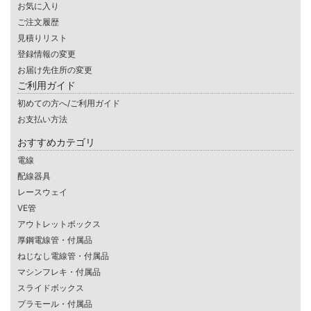
お気に入り
ご注文履歴
見積りリスト
登録情報の変更
お届け先住所の変更
ご利用ガイド
初めての方へ/ご利用ガイド
お支払い方法
おすすめカテゴリ
電線
配線器具
レースウェイ
VE管
アウトレットボックス
厚鋼電線管・付属品
ねじなし電線管・付属品
マシンフレキ・付属品
スライドボックス
プラモール・付属品