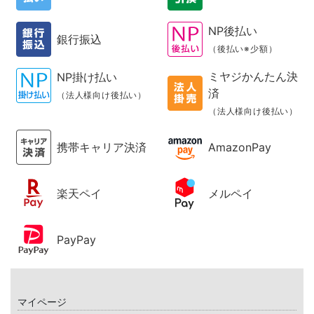
NP後払い
銀行振込
（後払い※少額）
ミヤジかんたん決
NP掛け払い
済
（法人様向け後払い）
（法人様向け後払い）
携帯キャリア決済
AmazonPay
楽天ペイ
メルペイ
PayPay
マイページ