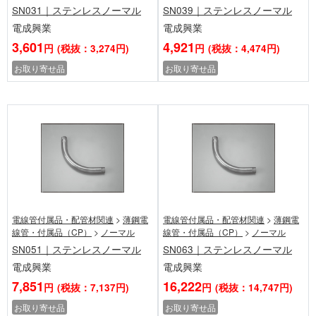
SN031｜ステンレスノーマル
SN039｜ステンレスノーマル
電成興業
電成興業
3,601
4,921
円
(税抜：3,274円)
円
(税抜：4,474円)
お取り寄せ品
お取り寄せ品
電線管付属品・配管材関連
>
薄鋼電
電線管付属品・配管材関連
>
薄鋼電
線管・付属品（CP）
>
ノーマル
線管・付属品（CP）
>
ノーマル
SN051｜ステンレスノーマル
SN063｜ステンレスノーマル
電成興業
電成興業
7,851
16,222
円
(税抜：7,137円)
円
(税抜：14,747円)
お取り寄せ品
お取り寄せ品