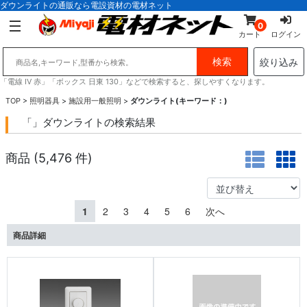
ダウンライトの通販なら電設資材の電材ネット
0
カート
ログイン
絞り込み
「電線 IV 赤」「ボックス 日東 130」などで検索すると、探しやすくなります。
TOP
>
照明器具
>
施設用一般照明
>
ダウンライト(キーワード：)
「」ダウンライトの検索結果
商品 (
5,476
件)
1
2
3
4
5
6
次へ
商品詳細