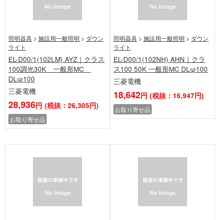
照明器具
>
施設用一般照明
>
ダウン
照明器具
>
施設用一般照明
>
ダウン
ライト
ライト
EL-D00/1(102LM) AYZ｜クラス
EL-D00/1(102NH) AHN｜クラ
100調光30K 一般形MC
ス100 50K 一般形MC DLφ100
DLφ100
三菱電機
三菱電機
18,642
円
(税抜：16,947円)
28,936
円
(税抜：26,305円)
お取り寄せ品
お取り寄せ品