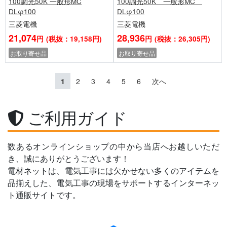
100調光50K 一般形MC
100調光50K 一般形MC
DLφ100
DLφ100
三菱電機
三菱電機
21,074
28,936
円
(税抜：19,158円)
円
(税抜：26,305円)
お取り寄せ品
お取り寄せ品
1
2
3
4
5
6
次へ
ご利用ガイド
数あるオンラインショップの中から当店へお越しいただ
き、誠にありがとうございます！
電材ネットは、電気工事には欠かせない多くのアイテムを
品揃えした、電気工事の現場をサポートするインターネッ
ト通販サイトです。