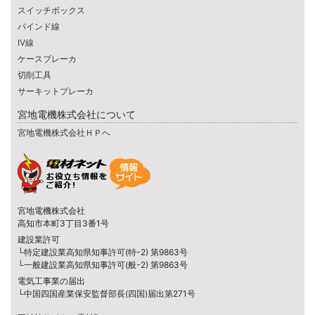
スイッチボックス
バインド線
IV線
ケースブレーカ
切削工具
サーキットブレーカ
宮地電機株式会社について
宮地電機株式会社ＨＰへ
宮地電機株式会社
高知市本町3丁目3番1号
建設業許可
└特定建設業高知県知事許可(特-2) 第9863号
└一般建設業高知県知事許可(般-2) 第9863号
電気工事業の届出
└中国四国産業保安監督部長(四国)届出第271号