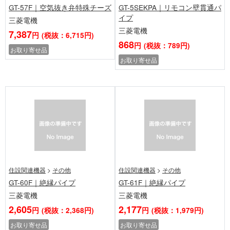
GT-57F｜空気抜き弁特殊チーズ
GT-5SEKPA｜リモコン壁貫通パ
イプ
三菱電機
三菱電機
7,387
円
(税抜：6,715円)
868
円
(税抜：789円)
お取り寄せ品
お取り寄せ品
住設関連機器
>
その他
住設関連機器
>
その他
GT-60F｜絶縁パイプ
GT-61F｜絶縁パイプ
三菱電機
三菱電機
2,605
2,177
円
(税抜：2,368円)
円
(税抜：1,979円)
お取り寄せ品
お取り寄せ品