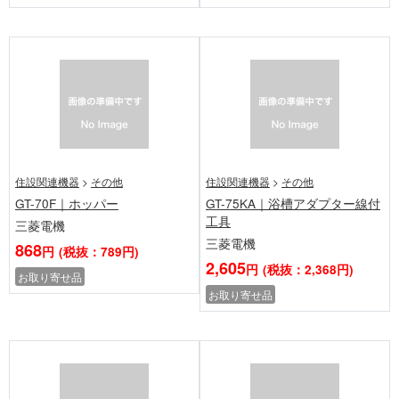
住設関連機器
>
その他
住設関連機器
>
その他
GT-70F｜ホッパー
GT-75KA｜浴槽アダプター線付
工具
三菱電機
三菱電機
868
円
(税抜：789円)
2,605
円
(税抜：2,368円)
お取り寄せ品
お取り寄せ品