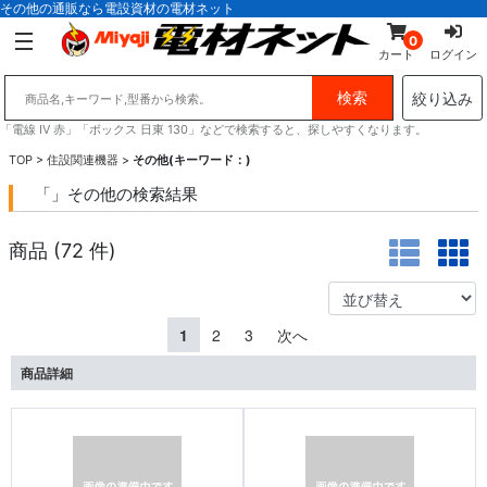
その他の通販なら電設資材の電材ネット
0
カート
ログイン
絞り込み
「電線 IV 赤」「ボックス 日東 130」などで検索すると、探しやすくなります。
TOP
>
住設関連機器
>
その他(キーワード：)
「」その他の検索結果
商品 (
72
件)
1
2
3
次へ
商品詳細