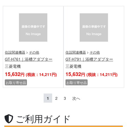
住設関連機器
>
その他
住設関連機器
>
その他
GT-H761｜浴槽アダプター
GT-H791｜浴槽アダプター
三菱電機
三菱電機
15,632
15,632
円
(税抜：14,211円)
円
(税抜：14,211円)
お取り寄せ品
お取り寄せ品
1
2
3
次へ
ご利用ガイド