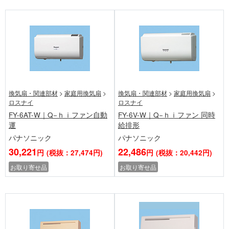
換気扇・関連部材
>
家庭用換気扇
>
換気扇・関連部材
>
家庭用換気扇
>
ロスナイ
ロスナイ
FY-6AT-W｜Q−ｈｉファン自動
FY-6V-W｜Q−ｈｉファン 同時
運
給排形
パナソニック
パナソニック
30,221
22,486
円
(税抜：27,474円)
円
(税抜：20,442円)
お取り寄せ品
お取り寄せ品