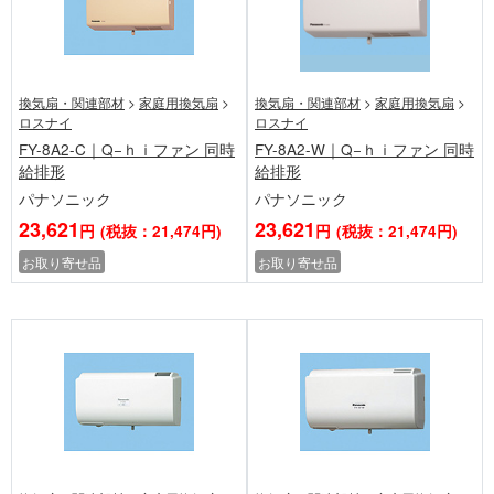
換気扇・関連部材
>
家庭用換気扇
>
換気扇・関連部材
>
家庭用換気扇
>
ロスナイ
ロスナイ
FY-8A2-C｜Q−ｈｉファン 同時
FY-8A2-W｜Q−ｈｉファン 同時
給排形
給排形
パナソニック
パナソニック
23,621
23,621
円
(税抜：21,474円)
円
(税抜：21,474円)
お取り寄せ品
お取り寄せ品