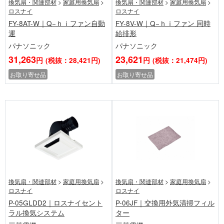
換気扇・関連部材
>
家庭用換気扇
>
換気扇・関連部材
>
家庭用換気扇
>
ロスナイ
ロスナイ
FY-8AT-W｜Q−ｈｉファン自動
FY-8V-W｜Q−ｈｉファン 同時
運
給排形
パナソニック
パナソニック
31,263
23,621
円
(税抜：28,421円)
円
(税抜：21,474円)
お取り寄せ品
お取り寄せ品
換気扇・関連部材
>
家庭用換気扇
>
換気扇・関連部材
>
家庭用換気扇
>
ロスナイ
ロスナイ
P-05GLDD2｜ロスナイセント
P-06JF｜交換用外気清掃フィル
ラル換気システム
ター