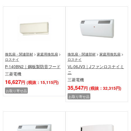
換気扇・関連部材
>
家庭用換気扇
>
換気扇・関連部材
>
家庭用換気扇
>
ロスナイ
ロスナイ
P-140BN2｜鋼板製防音フード
VL-06JV3｜Jファンロスナイミ
ニ
三菱電機
三菱電機
16,627
円
(税抜：15,115円)
35,547
円
(税抜：32,315円)
お取り寄せ品
お取り寄せ品