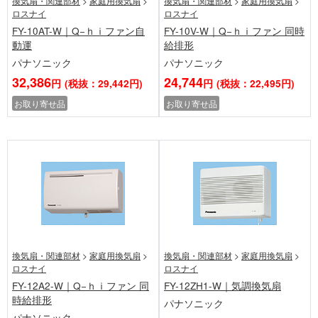
換気扇・関連部材
>
家庭用換気扇
>
換気扇・関連部材
>
家庭用換気扇
>
ロスナイ
ロスナイ
FY-10AT-W｜Q−ｈｉファン自
FY-10V-W｜Q−ｈｉファン 同時
動運
給排形
パナソニック
パナソニック
32,386
24,744
円
(税抜：29,442円)
円
(税抜：22,495円)
お取り寄せ品
お取り寄せ品
換気扇・関連部材
>
家庭用換気扇
>
換気扇・関連部材
>
家庭用換気扇
>
ロスナイ
ロスナイ
FY-12A2-W｜Q−ｈｉファン 同
FY-12ZH1-W｜気調換気扇
時給排形
パナソニック
パナソニック