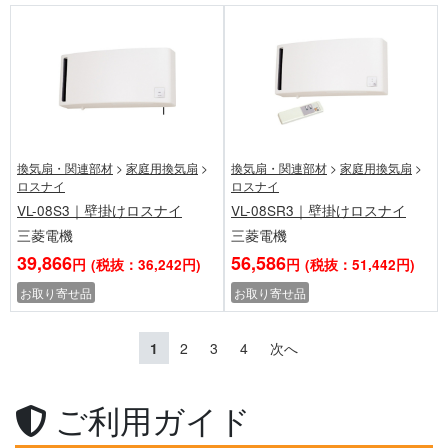
換気扇・関連部材
>
家庭用換気扇
>
換気扇・関連部材
>
家庭用換気扇
>
ロスナイ
ロスナイ
VL-08S3｜壁掛けロスナイ
VL-08SR3｜壁掛けロスナイ
三菱電機
三菱電機
39,866
56,586
円
(税抜：36,242円)
円
(税抜：51,442円)
お取り寄せ品
お取り寄せ品
1
2
3
4
次へ
ご利用ガイド