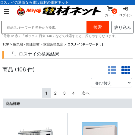
ロスナイの通販なら電設資材の電材ネット
0
カート
ログイン
絞り込み
「電線 IV 赤」「ボックス 日東 130」などで検索すると、探しやすくなります。
TOP
>
換気扇・関連部材
>
家庭用換気扇
>
ロスナイ(キーワード：)
「」ロスナイの検索結果
商品 (
106
件)
1
2
3
4
次へ
商品詳細