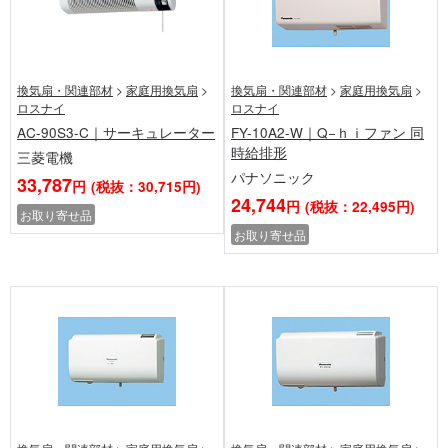
換気扇・関連部材
>
家庭用換気扇
>
換気扇・関連部材
>
家庭用換気扇
>
ロスナイ
ロスナイ
AC-90S3-C｜サーキュレーター
FY-10A2-W｜Q−ｈｉファン 同
時給排形
三菱電機
パナソニック
33,787
円
(税抜：30,715円)
24,744
円
(税抜：22,495円)
お取り寄せ品
お取り寄せ品