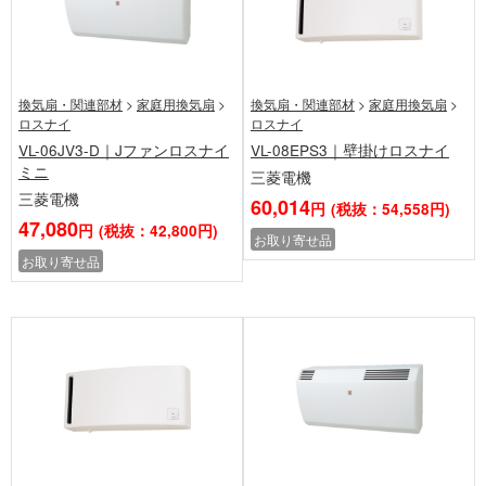
換気扇・関連部材
>
家庭用換気扇
>
換気扇・関連部材
>
家庭用換気扇
>
ロスナイ
ロスナイ
VL-06JV3-D｜Jファンロスナイ
VL-08EPS3｜壁掛けロスナイ
ミニ
三菱電機
三菱電機
60,014
円
(税抜：54,558円)
47,080
円
(税抜：42,800円)
お取り寄せ品
お取り寄せ品