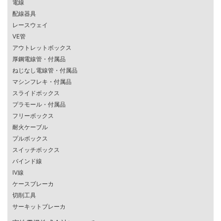
電線
配線器具
レースウェイ
VE管
アウトレットボックス
厚鋼電線管・付属品
ねじなし電線管・付属品
マシンフレキ・付属品
スライドボックス
プラモール・付属品
フリーボックス
耐火ケーブル
プルボックス
スイッチボックス
バインド線
IV線
ケースブレーカ
切削工具
サーキットブレーカ