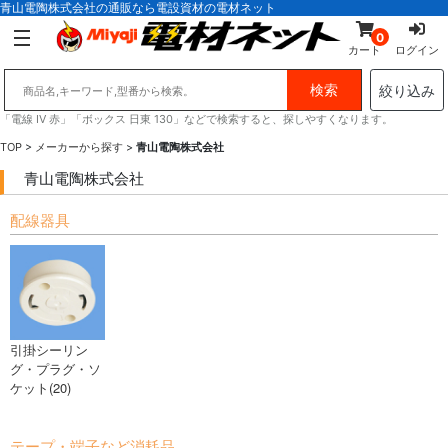
青山電陶株式会社の通販なら電設資材の電材ネット
0
カート
ログイン
絞り込み
「電線 IV 赤」「ボックス 日東 130」などで検索すると、探しやすくなります。
TOP
>
メーカーから探す
>
青山電陶株式会社
青山電陶株式会社
配線器具
引掛シーリン
グ・プラグ・ソ
ケット(20)
テープ・端子など消耗品