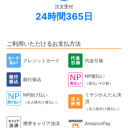
注文受付
24時間365日
ご利用いただけるお支払方法
クレジットカード
代金引換
NP後払い
銀行振込
（後払い※少額）
ミヤジかんたん決
NP掛け払い
済
（法人様向け後払い）
（法人様向け後払い）
携帯キャリア決済
AmazonPay