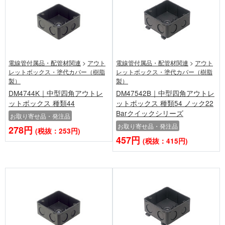
電線管付属品・配管材関連
>
アウト
電線管付属品・配管材関連
>
アウト
レットボックス・塗代カバー（樹脂
レットボックス・塗代カバー（樹脂
製）
製）
DM4744K｜中型四角アウトレ
DM47542B｜中型四角アウトレ
ットボックス 種類44
ットボックス 種類54 ノック22
Barクイックシリーズ
お取り寄せ品・発注品
お取り寄せ品・発注品
278円
(税抜：253円)
457円
(税抜：415円)