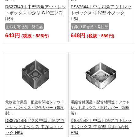
DS37543｜中型四角アウトレッ
DS37544｜中型四角アウトレッ
トボックス 中深型 C19三ツ穴
トボックス 中深型 小ノック
H54
H54
お取り寄せ品・発注品
お取り寄せ品・発注品
643円
648円
(税抜：585円)
(税抜：589円)
電線管付属品・配管材関連
>
アウト
電線管付属品・配管材関連
>
アウト
レットボックス・塗代カバー（鋼板
レットボックス・塗代カバー（鋼板
製）
製）
DS37544B｜塗装中型四角アウ
DS37548｜中型四角アウトレッ
トレットボックス 中深型 小ノ
トボックス 中深型 底面つめ付
ック H54
H54