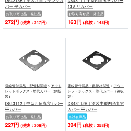
DS4213B｜塗装八角ブランクカ
DS4311｜中型四角丸穴カバー
バー 平カバー
13ミリカバー
お取り寄せ品・発注品
お取り寄せ品・発注品
272円
163円
(税抜：247円)
(税抜：148円)
電線管付属品・配管材関連
>
アウト
電線管付属品・配管材関連
>
アウト
レットボックス・塗代カバー（鋼板
レットボックス・塗代カバー（鋼板
製）
製）
DS43112｜中型四角丸穴カバー
DS43112B｜塗装中型四角丸穴
平カバー
カバー 平カバー
お取り寄せ品・発注品
当社在庫品
227円
394円
(税抜：206円)
(税抜：358円)