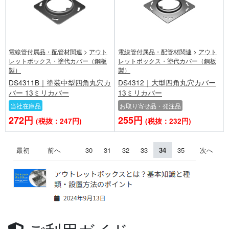
電線管付属品・配管材関連
>
アウト
電線管付属品・配管材関連
>
アウト
レットボックス・塗代カバー（鋼板
レットボックス・塗代カバー（鋼板
製）
製）
DS4311B｜塗装中型四角丸穴カ
DS4312｜大型四角丸穴カバー
バー 13ミリカバー
13ミリカバー
当社在庫品
お取り寄せ品・発注品
272円
255円
(税抜：247円)
(税抜：232円)
最初
前へ
30
31
32
33
34
35
次へ