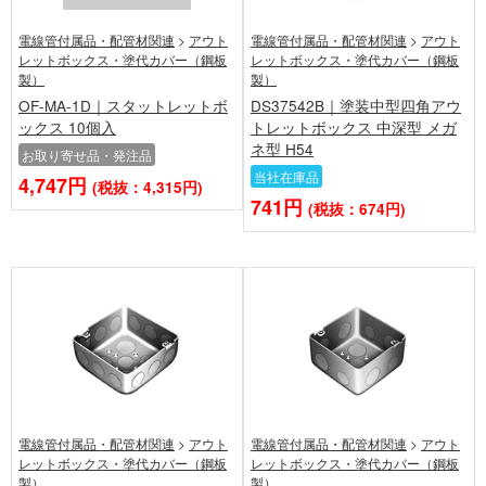
電線管付属品・配管材関連
>
アウト
電線管付属品・配管材関連
>
アウト
レットボックス・塗代カバー（鋼板
レットボックス・塗代カバー（鋼板
製）
製）
OF-MA-1D｜スタットレットボ
DS37542B｜塗装中型四角アウ
ックス 10個入
トレットボックス 中深型 メガ
ネ型 H54
お取り寄せ品・発注品
当社在庫品
4,747円
(税抜：4,315円)
741円
(税抜：674円)
電線管付属品・配管材関連
>
アウト
電線管付属品・配管材関連
>
アウト
レットボックス・塗代カバー（鋼板
レットボックス・塗代カバー（鋼板
製）
製）