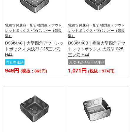
電線管付属品・配管材関連
>
アウト
電線管付属品・配管材関連
>
アウト
レットボックス・塗代カバー（鋼板
レットボックス・塗代カバー（鋼板
製）
製）
DS38446｜大型四角アウトレッ
DS38446B｜塗装大型四角アウ
トボックス 大浅型 C25三ツ穴
トレットボックス 大浅型 C25
H44
三ツ穴 H44
当社在庫品
お取り寄せ品・発注品
949円
1,071円
(税抜：863円)
(税抜：974円)