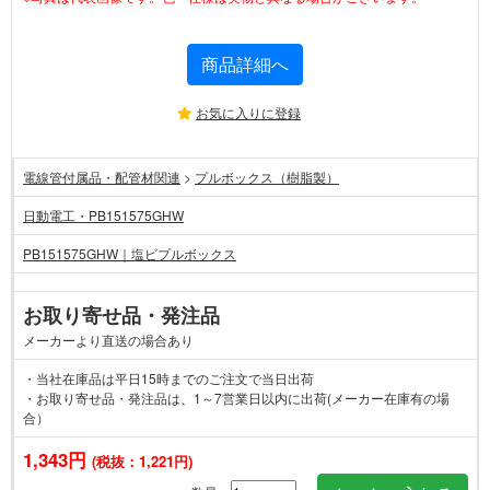
商品詳細へ
お気に入りに登録
電線管付属品・配管材関連
>
プルボックス（樹脂製）
日動電工・PB151575GHW
PB151575GHW｜塩ビプルボックス
お取り寄せ品・発注品
メーカーより直送の場合あり
・当社在庫品は平日15時までのご注文で当日出荷
・お取り寄せ品・発注品は、1～7営業日以内に出荷(メーカー在庫有の場
合）
1,343円
(税抜：1,221円)