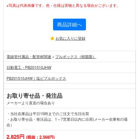
※写真は代表画像です。色・仕様は実物と異なる場合がございます。
商品詳細へ
お気に入りに登録
電線管付属品・配管材関連
>
プルボックス（樹脂製）
日動電工・PB201510JHW
PB201510JHW｜塩ビプルボックス
お取り寄せ品・発注品
メーカーより直送の場合あり
・当社在庫品は平日15時までのご注文で当日出荷
・お取り寄せ品・発注品は、1～7営業日以内に出荷(メーカー在庫有の場
合）
2,825円
(税抜：2,568円)