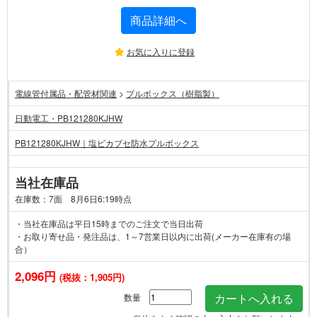
商品詳細へ
お気に入りに登録
電線管付属品・配管材関連
>
プルボックス（樹脂製）
日動電工・PB121280KJHW
PB121280KJHW｜塩ビカブセ防水プルボックス
当社在庫品
在庫数：7面 8月6日6:19時点
・当社在庫品は平日15時までのご注文で当日出荷
・お取り寄せ品・発注品は、1～7営業日以内に出荷(メーカー在庫有の場
合）
2,096円
(税抜：1,905円)
数量