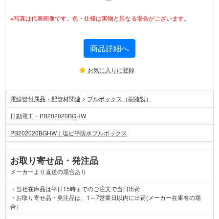
※写真は代表画像です。色・仕様は実物と異なる場合がございます。
商品詳細へ
お気に入りに登録
電線管付属品・配管材関連
>
プルボックス（樹脂製）
日動電工・PB202020BGHW
PB202020BGHW｜塩ビ平防水プルボックス
お取り寄せ品・発注品
メーカーより直送の場合あり
・当社在庫品は平日15時までのご注文で当日出荷
・お取り寄せ品・発注品は、1～7営業日以内に出荷(メーカー在庫有の場
合）