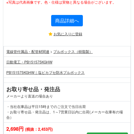
※写真は代表画像です。色・仕様は実物と異なる場合がございます。
商品詳細へ
お気に入りに登録
電線管付属品・配管材関連
>
プルボックス（樹脂製）
日動電工・PB151575KGHW
PB151575KGHW｜塩ビカブセ防水プルボックス
お取り寄せ品・発注品
メーカーより直送の場合あり
・当社在庫品は平日15時までのご注文で当日出荷
・お取り寄せ品・発注品は、1～7営業日以内に出荷(メーカー在庫有の場
合）
2,698円
(税抜：2,453円)