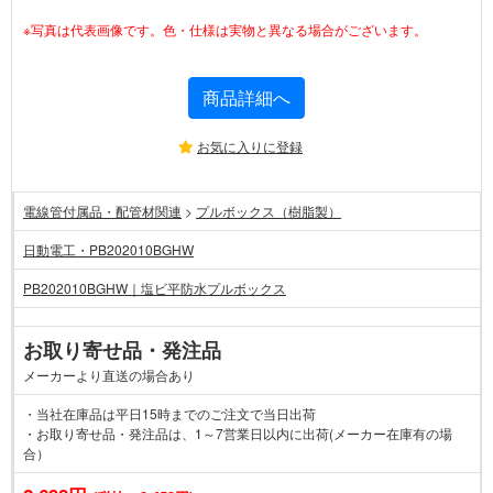
※写真は代表画像です。色・仕様は実物と異なる場合がございます。
商品詳細へ
お気に入りに登録
電線管付属品・配管材関連
>
プルボックス（樹脂製）
日動電工・PB202010BGHW
PB202010BGHW｜塩ビ平防水プルボックス
お取り寄せ品・発注品
メーカーより直送の場合あり
・当社在庫品は平日15時までのご注文で当日出荷
・お取り寄せ品・発注品は、1～7営業日以内に出荷(メーカー在庫有の場
合）