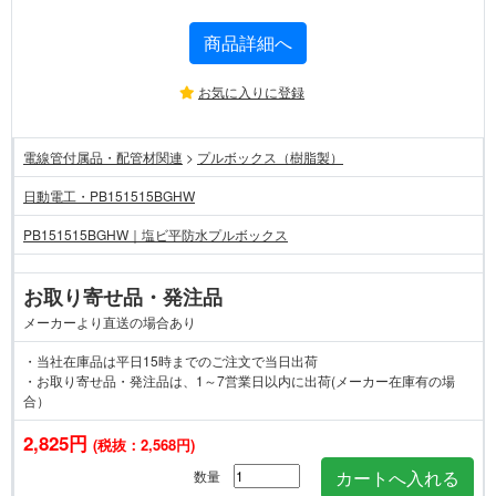
商品詳細へ
お気に入りに登録
電線管付属品・配管材関連
>
プルボックス（樹脂製）
日動電工・PB151515BGHW
PB151515BGHW｜塩ビ平防水プルボックス
お取り寄せ品・発注品
メーカーより直送の場合あり
・当社在庫品は平日15時までのご注文で当日出荷
・お取り寄せ品・発注品は、1～7営業日以内に出荷(メーカー在庫有の場
合）
2,825円
(税抜：2,568円)
数量