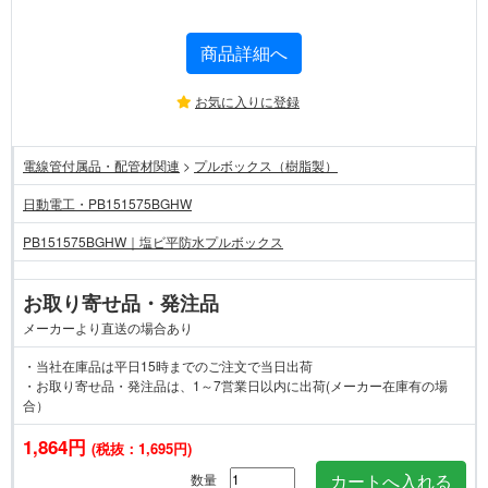
商品詳細へ
お気に入りに登録
電線管付属品・配管材関連
>
プルボックス（樹脂製）
日動電工・PB151575BGHW
PB151575BGHW｜塩ビ平防水プルボックス
お取り寄せ品・発注品
メーカーより直送の場合あり
・当社在庫品は平日15時までのご注文で当日出荷
・お取り寄せ品・発注品は、1～7営業日以内に出荷(メーカー在庫有の場
合）
1,864円
(税抜：1,695円)
数量