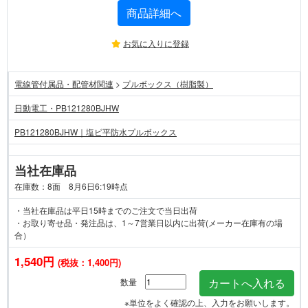
商品詳細へ
お気に入りに登録
電線管付属品・配管材関連
>
プルボックス（樹脂製）
日動電工・PB121280BJHW
PB121280BJHW｜塩ビ平防水プルボックス
当社在庫品
在庫数：8面 8月6日6:19時点
・当社在庫品は平日15時までのご注文で当日出荷
・お取り寄せ品・発注品は、1～7営業日以内に出荷(メーカー在庫有の場
合）
1,540円
(税抜：1,400円)
数量
※単位をよく確認の上、入力をお願いします。