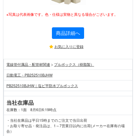
※写真は代表画像です。色・仕様は実物と異なる場合がございます。
商品詳細へ
お気に入りに登録
電線管付属品・配管材関連
>
プルボックス（樹脂製）
日動電工・PB252510BJHW
PB252510BJHW｜塩ビ平防水プルボックス
当社在庫品
在庫数：1面 8月6日6:19時点
・当社在庫品は平日15時までのご注文で当日出荷
・お取り寄せ品・発注品は、1～7営業日以内に出荷(メーカー在庫有の場
合）