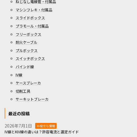
ねじなし電線管・付属品
マシンフレキ・付属品
スライドボックス
プラモール・付属品
フリーボックス
耐火ケーブル
プルボックス
スイッチボックス
バインド線
IV線
ケースブレーカ
切削工具
サーキットブレーカ
最近の投稿
2026年7月1日
お役立ち情報
IV線とKIV線の違いは？許容電流と選定ガイド