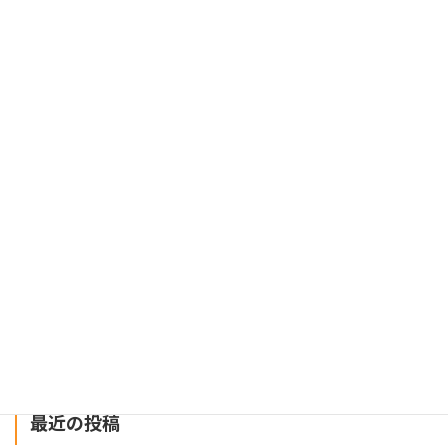
お知らせ
夏季休業につきまして
2026年8月4日
【重要】令和８年熊本地震による配送状況につきまして
2026年7月29日
建設業にまつわるお役立ちWebメディア「ツクノビ
マガジン」に掲載されました
2024年12月26日
最近の投稿