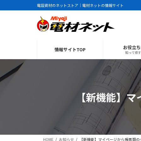
コ
ナ
電設資材のネットストア｜電材ネットの情報サイト
ン
ビ
テ
ゲ
ン
ー
ツ
シ
へ
ョ
お役立ち
ス
ン
情報サイトTOP
知って得す
キ
に
ッ
移
プ
動
【新機能】マ
HOME
お知らせ
【新機能】マイページから帳票類の