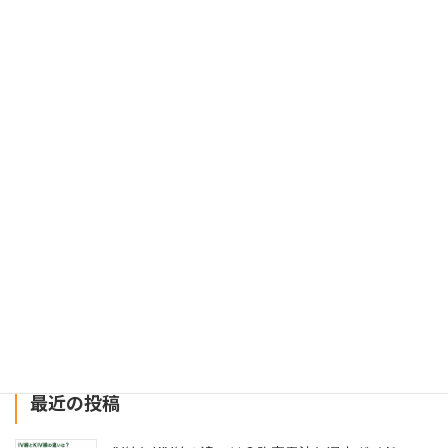
お知らせ
夏季休業につきまして
2026年8月4日
【重要】令和８年熊本地震による配送状況につきまして
2026年7月29日
建設業にまつわるお役立ちWebメディア「ツクノビ
マガジン」に掲載されました
2024年12月26日
最近の投稿