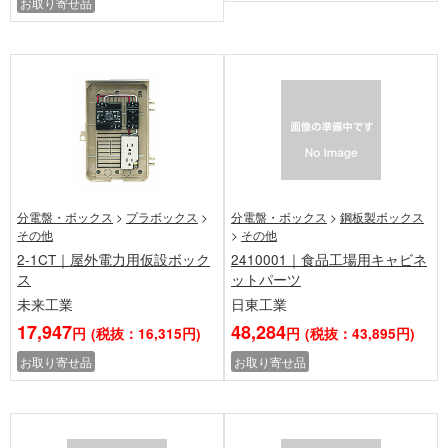
お取り寄せ品
分電盤・ボックス
>
プラボックス
>
分電盤・ボックス
>
鋼板製ボックス
その他
>
その他
2-1CT｜屋外電力用仮設ボック
2410001｜食品工場用キャビネ
ス
ットパーツ
未来工業
日東工業
17,947
48,284
円
(税抜：16,315円)
円
(税抜：43,895円)
お取り寄せ品
お取り寄せ品