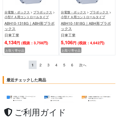
分電盤・ボックス
>
プラボックス
>
分電盤・ボックス
>
プラボックス
>
小型ＦＡ用コントロールタイプ
小型ＦＡ用コントロールタイプ
ABH10-1318G｜ABH形プラボ
ABH10-1818G｜ABH形プラボ
ックス
ックス
日東工業
日東工業
4,134
5,106
円
(税抜：3,758円)
円
(税抜：4,642円)
お取り寄せ品
お取り寄せ品
1
2
3
4
5
6
次へ
最近チェックした商品
ご利用ガイド