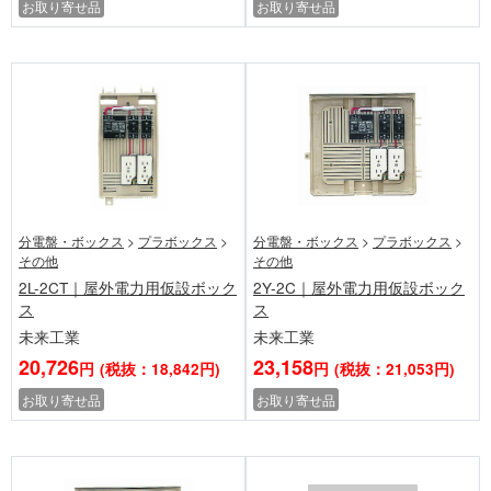
お取り寄せ品
お取り寄せ品
分電盤・ボックス
>
プラボックス
>
分電盤・ボックス
>
プラボックス
>
その他
その他
2L-2CT｜屋外電力用仮設ボック
2Y-2C｜屋外電力用仮設ボック
ス
ス
未来工業
未来工業
20,726
23,158
円
(税抜：18,842円)
円
(税抜：21,053円)
お取り寄せ品
お取り寄せ品