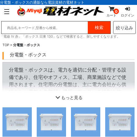
分電盤・ボックスの通販なら電設資材の電材ネット
0
カート
ログイン
絞り込み
「電線 IV 赤」「ボックス 日東 130」などで検索すると、探しやすくなります。
TOP
>
分電盤・ボックス
分電盤・ボックス
分電盤・ボックスは、電力を適切に分配・管理する設
備であり、住宅やオフィス、工場、商業施設などで使
用されます。住宅用の分電盤は、主に電力会社から供
給された電気を各部屋や機器に振り分ける役割を担
もっと見る
い、メインブレーカーや個別回路ブレーカーを備えて
います。一方、工場や商業施設向けには、大電流を扱
う配電盤や制御盤が使用され、安全で効率的な電力供
給を実現します。防塵・防水仕様の盤用キャビネッ
ト、ステンレス製ボックスなど、使用環境に応じた耐
久性の高い製品も増えています。また、スマート分電