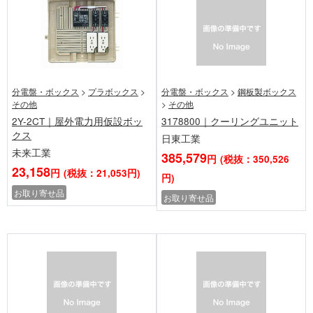
分電盤・ボックス
>
プラボックス
>
分電盤・ボックス
>
鋼板製ボックス
その他
>
その他
2Y-2CT｜屋外電力用仮設ボッ
3178800｜クーリングユニット
クス
日東工業
未来工業
385,579
円
(税抜：350,526
23,158
円
(税抜：21,053円)
円)
お取り寄せ品
お取り寄せ品