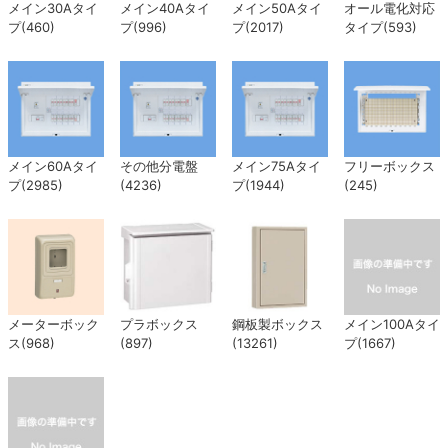
メイン30Aタイ
メイン40Aタイ
メイン50Aタイ
オール電化対応
盤の導入により、電力消費の監視やリモート制御が可
プ(460)
プ(996)
プ(2017)
タイプ(593)
能になり、エネルギー管理の効率化が進んでいます。
メイン60Aタイ
その他分電盤
メイン75Aタイ
フリーボックス
プ(2985)
(4236)
プ(1944)
(245)
メーターボック
プラボックス
鋼板製ボックス
メイン100Aタイ
ス(968)
(897)
(13261)
プ(1667)