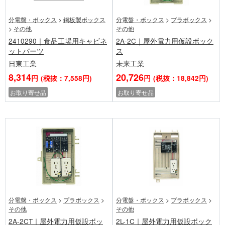
分電盤・ボックス
>
鋼板製ボックス
分電盤・ボックス
>
プラボックス
>
>
その他
その他
2410290｜食品工場用キャビネ
2A-2C｜屋外電力用仮設ボック
ットパーツ
ス
日東工業
未来工業
8,314
20,726
円
(税抜：7,558円)
円
(税抜：18,842円)
お取り寄せ品
お取り寄せ品
分電盤・ボックス
>
プラボックス
>
分電盤・ボックス
>
プラボックス
>
その他
その他
2A-2CT｜屋外電力用仮設ボッ
2L-1C｜屋外電力用仮設ボック