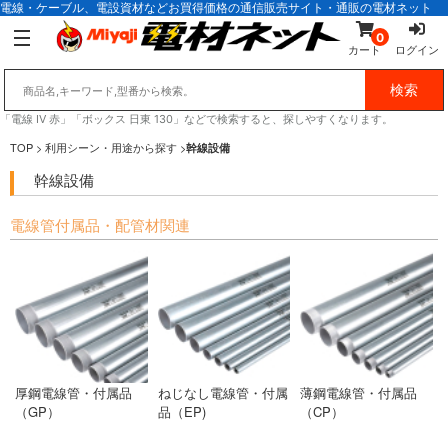
電線・ケーブル、電設資材などお買得価格の通信販売サイト・通販の電材ネット
0
カート
ログイン
「電線 IV 赤」「ボックス 日東 130」などで検索すると、探しやすくなります。
TOP
> 利用シーン・用途から探す >
幹線設備
幹線設備
電線管付属品・配管材関連
厚鋼電線管・付属品
ねじなし電線管・付属
薄鋼電線管・付属品
（GP）
品（EP)
（CP）