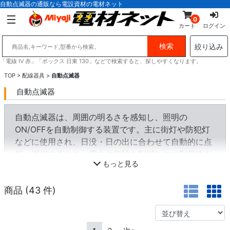
自動点滅器の通販なら電設資材の電材ネット
0
カート
ログイン
絞り込み
「電線 IV 赤」「ボックス 日東 130」などで検索すると、探しやすくなります。
TOP
>
配線器具
>
自動点滅器
自動点滅器
自動点滅器は、周囲の明るさを感知し、照明の
ON/OFFを自動制御する装置です。主に街灯や防犯灯
などに使用され、日没・日の出に合わせて自動的に点
灯・消灯するため、電力の無駄を削減しつつ利便性を
もっと見る
向上させます。
商品 (
43
件)