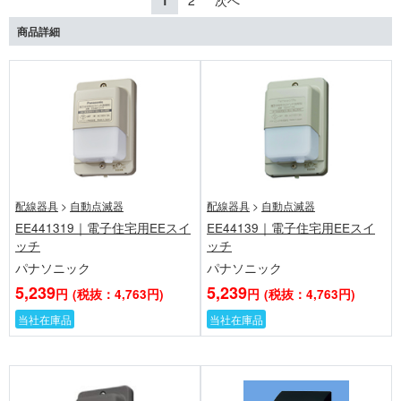
1
2
次へ
商品詳細
配線器具
>
自動点滅器
配線器具
>
自動点滅器
EE441319｜電子住宅用EEスイ
EE44139｜電子住宅用EEスイ
ッチ
ッチ
パナソニック
パナソニック
5,239
5,239
円
(税抜：4,763円)
円
(税抜：4,763円)
当社在庫品
当社在庫品