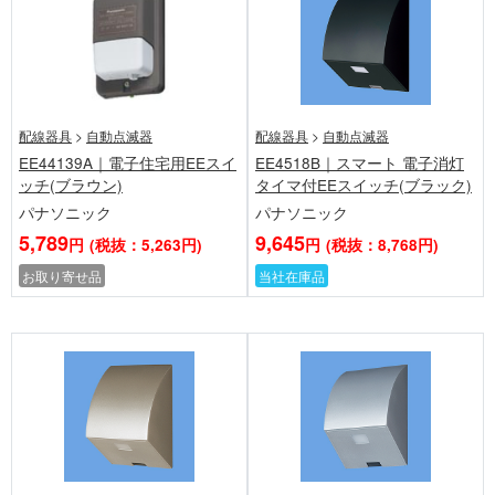
配線器具
>
自動点滅器
配線器具
>
自動点滅器
EE44139A｜電子住宅用EEスイ
EE4518B｜スマート 電子消灯
ッチ(ブラウン)
タイマ付EEスイッチ(ブラック)
パナソニック
パナソニック
5,789
9,645
円
(税抜：5,263円)
円
(税抜：8,768円)
お取り寄せ品
当社在庫品