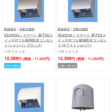
配線器具
>
自動点滅器
配線器具
>
自動点滅器
EE4553Q｜スマート 電子EEス
EE4553S｜スマート 電子EEス
イッチ付フル接地防水コンセン
イッチ付フル接地防水コンセン
ト(シャンパンブロンズ)
ト(ホワイトシルバー)
パナソニック
パナソニック
12,389
12,389
円
(税抜：11,263円)
円
(税抜：11,263円)
当社在庫品
お取り寄せ品