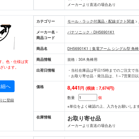
メーカーより直送の場合あり
カテゴリー
モール・ラック付属品・配線ダクト関連
>
メーカー名・
パナソニック・DH56901K1
商品コード
商品名
DH56901K1｜集電アーム シングル型 角
商品情報
規格：30A 角棒用
す。色・仕様は実
ざいます。
出荷日情報
・当社在庫品は平日15時までのご注文で
・お取り寄せ品・発注品は、1～7営業日以
詳細へ
価格
8,441
円
(税抜：7,674円)
数量
個
りに登録
※単位をよく確認の上、入力をお願いしま
在庫情報
お取り寄せ品
メーカーより直送の場合あり