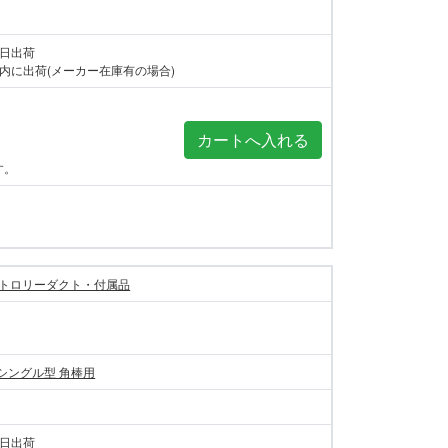
当日出荷
内に出荷(メーカー在庫有の場合)
す。
トロリーダクト・付属品
付シングル型 角棒用
当日出荷