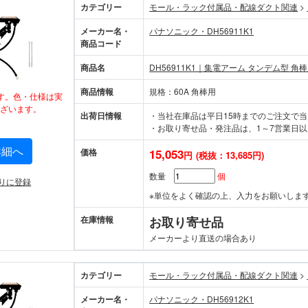
カテゴリー
モール・ラック付属品・配線ダクト関連
>
メーカー名・
パナソニック・DH56911K1
商品コード
商品名
DH56911K1｜集電アーム タンデム型 角
商品情報
規格：60A 角棒用
す。色・仕様は実
ざいます。
出荷日情報
・当社在庫品は平日15時までのご注文で
・お取り寄せ品・発注品は、1～7営業日以
詳細へ
価格
15,053
円
(税抜：13,685円)
数量
個
りに登録
※単位をよく確認の上、入力をお願いしま
在庫情報
お取り寄せ品
メーカーより直送の場合あり
カテゴリー
モール・ラック付属品・配線ダクト関連
>
メーカー名・
パナソニック・DH56912K1