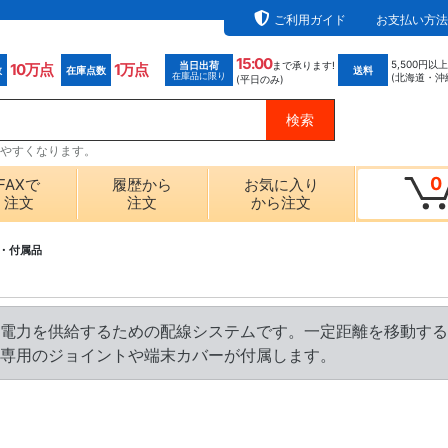
ご利用ガイド
お支払い方法
15:00
5,500円以
当日出荷
まで承ります!
10万点
1万点
数
在庫点数
送料
在庫品に限り
(北海道・沖
(平日のみ)
探しやすくなります。
0
FAXで
履歴から
お気に入り
注文
注文
から注文
・付属品
電力を供給するための配線システムです。一定距離を移動する
専用のジョイントや端末カバーが付属します。