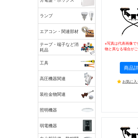
ランプ
エアコン・関連部材
※写真は代表画像で
テープ・端子など消
物と異なる場合がご
耗品
工具
商品
高圧機器関連
お気に入
装柱金物関連
照明機器
弱電機器