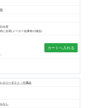
板用
当日出荷
内に出荷(メーカー在庫有の場合)
す。
トロリーダクト・付属品
ドルなし