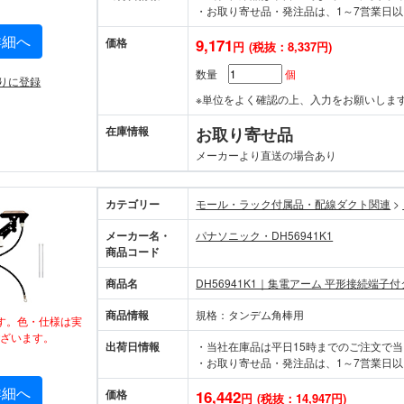
・お取り寄せ品・発注品は、1～7営業日以
詳細へ
価格
9,171
円
(税抜：8,337円)
数量
個
りに登録
※単位をよく確認の上、入力をお願いしま
在庫情報
お取り寄せ品
メーカーより直送の場合あり
カテゴリー
モール・ラック付属品・配線ダクト関連
>
メーカー名・
パナソニック・DH56941K1
商品コード
商品名
DH56941K1｜集電アーム 平形接続端子
商品情報
規格：タンデム角棒用
す。色・仕様は実
ざいます。
出荷日情報
・当社在庫品は平日15時までのご注文で
・お取り寄せ品・発注品は、1～7営業日以
詳細へ
価格
16,442
円
(税抜：14,947円)