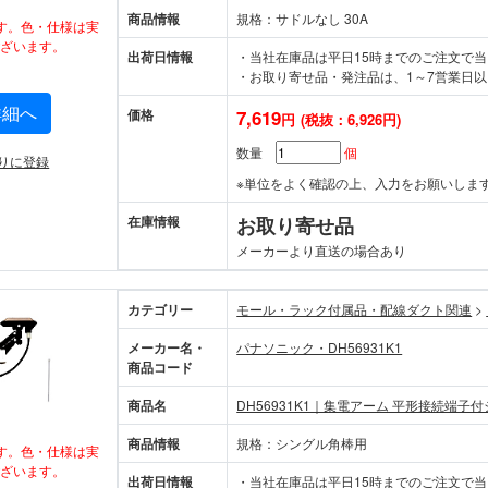
商品情報
規格：サドルなし 30A
す。色・仕様は実
ざいます。
出荷日情報
・当社在庫品は平日15時までのご注文で
・お取り寄せ品・発注品は、1～7営業日以
詳細へ
価格
7,619
円
(税抜：6,926円)
数量
個
りに登録
※単位をよく確認の上、入力をお願いしま
在庫情報
お取り寄せ品
メーカーより直送の場合あり
カテゴリー
モール・ラック付属品・配線ダクト関連
>
メーカー名・
パナソニック・DH56931K1
商品コード
商品名
DH56931K1｜集電アーム 平形接続端子
商品情報
規格：シングル角棒用
す。色・仕様は実
ざいます。
出荷日情報
・当社在庫品は平日15時までのご注文で