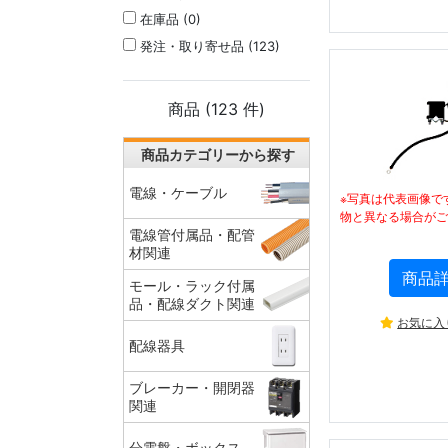
在庫品 (0)
発注・取り寄せ品 (123)
商品 (
123
件)
商品カテゴリーから探す
電線・ケーブル
※写真は代表画像で
物と異なる場合がご
電線管付属品・配管
材関連
商品
モール・ラック付属
品・配線ダクト関連
お気に入
配線器具
ブレーカー・開閉器
関連
分電盤・ボックス