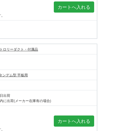
す。
トロリーダクト・付属品
付タンデム型 平板用
当日出荷
内に出荷(メーカー在庫有の場合)
す。