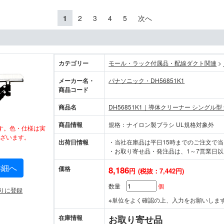
1
2
3
4
5
次へ
カテゴリー
モール・ラック付属品・配線ダクト関連
>
メーカー名・
パナソニック・DH56851K1
商品コード
商品名
DH56851K1｜導体クリーナー シングル型
商品情報
規格：ナイロン製ブラシ UL規格対象外
す。色・仕様は実
ざいます。
出荷日情報
・当社在庫品は平日15時までのご注文で
・お取り寄せ品・発注品は、1～7営業日以
詳細へ
価格
8,186
円
(税抜：7,442円)
数量
個
りに登録
※単位をよく確認の上、入力をお願いしま
在庫情報
お取り寄せ品