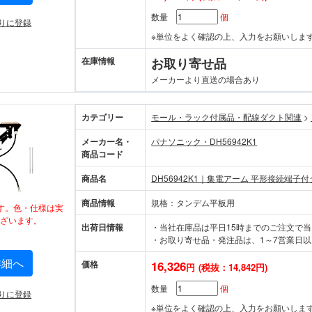
数量
個
りに登録
※単位をよく確認の上、入力をお願いしま
在庫情報
お取り寄せ品
メーカーより直送の場合あり
カテゴリー
モール・ラック付属品・配線ダクト関連
>
メーカー名・
パナソニック・DH56942K1
商品コード
商品名
DH56942K1｜集電アーム 平形接続端子
商品情報
規格：タンデム平板用
す。色・仕様は実
ざいます。
出荷日情報
・当社在庫品は平日15時までのご注文で
・お取り寄せ品・発注品は、1～7営業日以
詳細へ
価格
16,326
円
(税抜：14,842円)
数量
個
りに登録
※単位をよく確認の上、入力をお願いしま