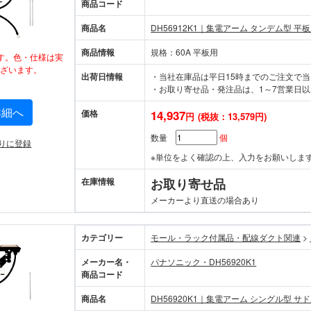
商品コード
商品名
DH56912K1｜集電アーム タンデム型 平
商品情報
規格：60A 平板用
す。色・仕様は実
ざいます。
出荷日情報
・当社在庫品は平日15時までのご注文で
・お取り寄せ品・発注品は、1～7営業日以
詳細へ
価格
14,937
円
(税抜：13,579円)
数量
個
りに登録
※単位をよく確認の上、入力をお願いしま
在庫情報
お取り寄せ品
メーカーより直送の場合あり
カテゴリー
モール・ラック付属品・配線ダクト関連
>
メーカー名・
パナソニック・DH56920K1
商品コード
商品名
DH56920K1｜集電アーム シングル型 サ