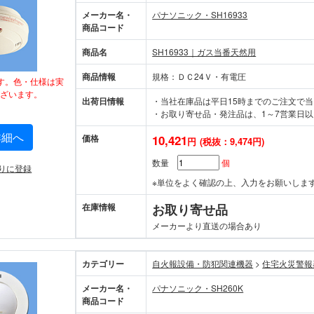
メーカー名・
パナソニック・SH16933
商品コード
商品名
SH16933｜ガス当番天然用
商品情報
規格：ＤＣ24Ｖ・有電圧
す。色・仕様は実
ざいます。
出荷日情報
・当社在庫品は平日15時までのご注文で
・お取り寄せ品・発注品は、1～7営業日以
詳細へ
価格
10,421
円
(税抜：9,474円)
数量
個
りに登録
※単位をよく確認の上、入力をお願いしま
在庫情報
お取り寄せ品
メーカーより直送の場合あり
カテゴリー
自火報設備・防犯関連機器
>
住宅火災
メーカー名・
パナソニック・SH260K
商品コード