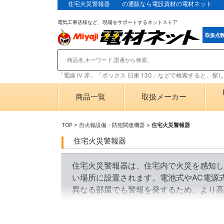
住宅火災警報器 の通販なら電設資材の電材ネット
電気工事店様など、現場をサポートするネットストア
取扱点
「電線 IV 赤」「ボックス 日東 130」などで検索すると、
商品一覧
取扱メーカー
TOP
>
自火報設備・防犯関連機器
>
住宅火災警報器
住宅火災警報器
住宅火災警報器は、住宅内で火災を感知し
い場所に設置されます。電池式やAC電源
異なる部屋でも警報を発するため、より高