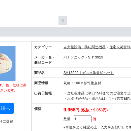
1
カテゴリー
自火報設備・防犯関連機器
>
住宅火災
メーカー名・
パナソニック・SH13929
商品コード
商品名
SH13929｜ガス当番天然ヘッド
商品情報
規格：100Ｖ移報接点付
す。色・仕様は実
ざいます。
出荷日情報
・当社在庫品は平日15時までのご注文で
・お取り寄せ品・発注品は、1～7営業日以
詳細へ
価格
9,958
円
(税抜：9,053円)
数量
個
りに登録
※単位をよく確認の上、入力をお願いしま