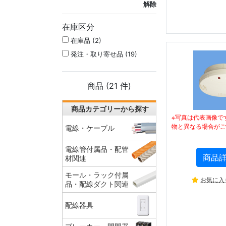
解除
在庫区分
在庫品 (2)
発注・取り寄せ品 (19)
商品 (
21
件)
商品カテゴリーから探す
※写真は代表画像で
物と異なる場合がご
電線・ケーブル
電線管付属品・配管
商品
材関連
モール・ラック付属
お気に入
品・配線ダクト関連
配線器具