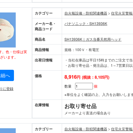
カテゴリー
自火報設備・防犯関連機器
>
住宅火災
メーカー名・
パナソニック・SH13936K
商品コード
商品名
SH13936K｜ガス当番天然用ヘッド
商品情報
規格：100Ｖ・有電圧
す。色・仕様は実
ざいます。
出荷日情報
・当社在庫品は平日15時までのご注文で
・お取り寄せ品・発注品は、1～7営業日以
詳細へ
価格
8,916
円
(税抜：8,105円)
数量
個
りに登録
※単位をよく確認の上、入力をお願いしま
在庫情報
お取り寄せ品
メーカーより直送の場合あり
カテゴリー
自火報設備・防犯関連機器
>
住宅火災