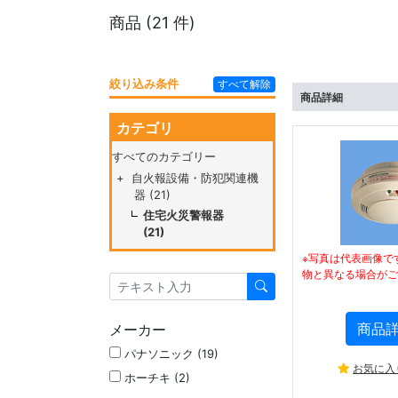
商品 (
21
件)
絞り込み条件
すべて解除
商品詳細
カテゴリ
すべてのカテゴリー
+
自火報設備・防犯関連機
器 (21)
住宅火災警報器
(21)
※写真は代表画像で
物と異なる場合がご
商品
メーカー
パナソニック (19)
お気に入
ホーチキ (2)