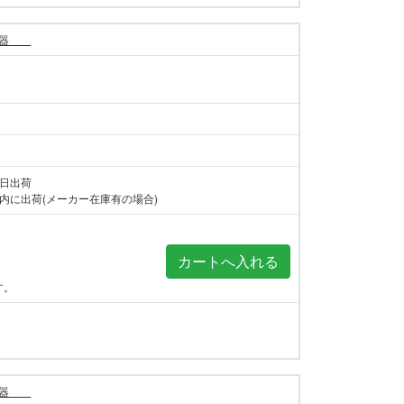
警報器
当日出荷
内に出荷(メーカー在庫有の場合)
す。
警報器