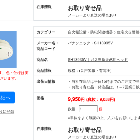
在庫情報
お取り寄せ品
メーカーより直送の場合あり
カテゴリー
自火報設備・防犯関連機器
>
住宅火災
メーカー名・
パナソニック・SH13935V
商品コード
商品名
SH13935V｜ガス当番天然用ヘッド
商品情報
規格：(音声警報・有電圧)
す。色・仕様は実
ざいます。
出荷日情報
・当社在庫品は平日15時までのご注文で
・お取り寄せ品・発注品は、1～7営業日以
詳細へ
価格
9,958
円
(税抜：9,053円)
数量
個
りに登録
※単位をよく確認の上、入力をお願いしま
在庫情報
お取り寄せ品
メーカーより直送の場合あり