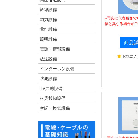
幹線設備
※写真は代表画像で
動力設備
物と異なる場合がご
電灯設備
照明設備
商品
電話・情報設備
お気に入
放送設備
インターホン設備
防犯設備
TV共聴設備
火災報知設備
空調・換気設備
※写真は代表画像で