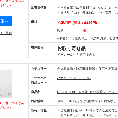
ざいます。
出荷日情報
・当社在庫品は平日15時までのご注文で
・お取り寄せ品・発注品は、1～7営業日以
詳細へ
価格
7,364
円
(税抜：6,695円)
数量
個
りに登録
※単位をよく確認の上、入力をお願いしま
在庫情報
お取り寄せ品
メーカーより直送の場合あり
カテゴリー
自火報設備・防犯関連機器
>
住宅火災
メーカー名・
パナソニック・SH3291
商品コード
商品名
SH3291｜けむり当番･ねつ当番ワイヤ
商品情報
規格：(HQI認定品)(火災警報停止機能な
す。色・仕様は実
ざいます。
出荷日情報
・当社在庫品は平日15時までのご注文で
・お取り寄せ品・発注品は、1～7営業日以