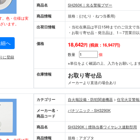
商品名
SH260K｜光る警報ブザー
商品情報
規格：(けむり・ねつ当番用)
す。色・仕様は実
ざいます。
出荷日情報
・当社在庫品は平日15時までのご注文で
・お取り寄せ品・発注品は、1～7営業日以
詳細へ
価格
18,642
円
(税抜：16,947円)
数量
個
りに登録
※単位をよく確認の上、入力をお願いしま
在庫情報
お取り寄せ品
メーカーより直送の場合あり
カテゴリー
自火報設備・防犯関連機器
>
住宅火災
メーカー名・
パナソニック・SH3290K
商品コード
商品名
SH3290K｜煙熱当番ワイヤレス連動型用
商品情報
規格：アダプタ
す。色・仕様は実