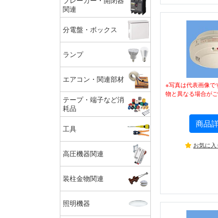
ブレーカー・開閉器
関連
分電盤・ボックス
ランプ
エアコン・関連部材
※写真は代表画像で
物と異なる場合がご
テープ・端子など消
耗品
商品
工具
お気に入
高圧機器関連
装柱金物関連
照明機器