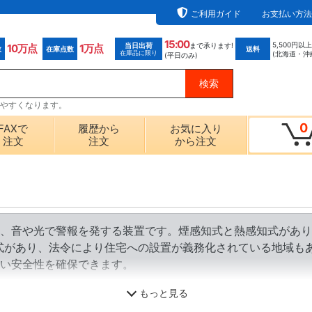
ご利用ガイド
お支払い方法
15:00
5,500円以
当日出荷
まで承ります!
10万点
1万点
数
在庫点数
送料
在庫品に限り
(北海道・沖
(平日のみ)
探しやすくなります。
0
FAXで
履歴から
お気に入り
注文
注文
から注文
、音や光で警報を発する装置です。煙感知式と熱感知式があり
式があり、法令により住宅への設置が義務化されている地域も
い安全性を確保できます。
もっと見る