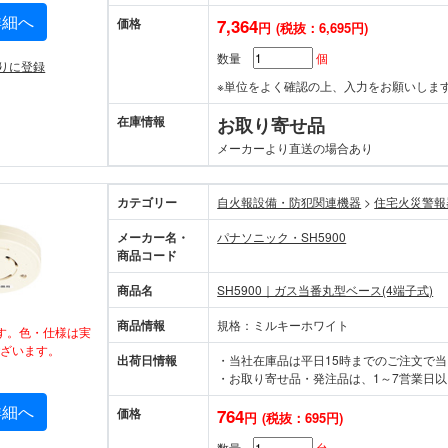
詳細へ
価格
7,364
円
(税抜：6,695円)
数量
個
りに登録
※単位をよく確認の上、入力をお願いしま
在庫情報
お取り寄せ品
メーカーより直送の場合あり
カテゴリー
自火報設備・防犯関連機器
>
住宅火災
メーカー名・
パナソニック・SH5900
商品コード
商品名
SH5900｜ガス当番丸型ベース(4端子式)
商品情報
規格：ミルキーホワイト
す。色・仕様は実
ざいます。
出荷日情報
・当社在庫品は平日15時までのご注文で
・お取り寄せ品・発注品は、1～7営業日以
詳細へ
価格
764
円
(税抜：695円)
数量
台