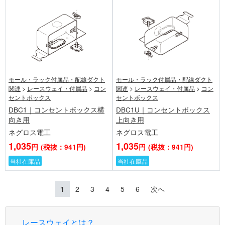
モール・ラック付属品・配線ダクト
モール・ラック付属品・配線ダクト
関連
>
レースウェイ・付属品
>
コン
関連
>
レースウェイ・付属品
>
コン
セントボックス
セントボックス
DBC1｜コンセントボックス横
DBC1U｜コンセントボックス
向き用
上向き用
ネグロス電工
ネグロス電工
1,035
1,035
円
(税抜：941円)
円
(税抜：941円)
当社在庫品
当社在庫品
1
2
3
4
5
6
次へ
レースウェイとは？