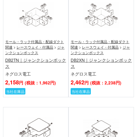
モール・ラック付属品・配線ダクト
モール・ラック付属品・配線ダクト
関連
>
レースウェイ・付属品
>
ジャ
関連
>
レースウェイ・付属品
>
ジャ
ンクションボックス
ンクションボックス
DB2TN｜ジャンクションボック
DB2XN｜ジャンクションボック
ス
ス
ネグロス電工
ネグロス電工
2,158
2,462
円
(税抜：1,962円)
円
(税抜：2,238円)
当社在庫品
当社在庫品