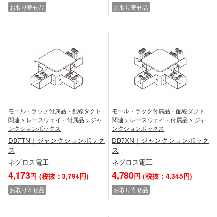
お取り寄せ品
お取り寄せ品
モール・ラック付属品・配線ダクト
モール・ラック付属品・配線ダクト
関連
>
レースウェイ・付属品
>
ジャ
関連
>
レースウェイ・付属品
>
ジャ
ンクションボックス
ンクションボックス
DB7TN｜ジャンクションボック
DB7XN｜ジャンクションボック
ス
ス
ネグロス電工
ネグロス電工
4,173
4,780
円
(税抜：3,794円)
円
(税抜：4,345円)
お取り寄せ品
お取り寄せ品