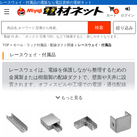
レースウェイ・付属品の通販なら電設資材の電材ネット
0
カート
ログイン
絞り込み
「電線 IV 赤」「ボックス 日東 130」などで検索すると、探しやすくなります。
TOP
>
モール・ラック付属品・配線ダクト関連
>
レースウェイ・付属品
レースウェイ・付属品
レースウェイは、電線を保護しながら整理するための
金属製または樹脂製の配線ダクトで、壁面や天井に設
置されます。オフィスビルや工場での電源・通信配線
に使用され、見た目がすっきりとした配線が可能にな
もっと見る
ります。