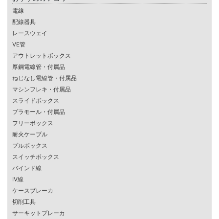
電線
配線器具
レースウェイ
VE管
アウトレットボックス
厚鋼電線管・付属品
ねじなし電線管・付属品
マシンフレキ・付属品
スライドボックス
プラモール・付属品
フリーボックス
耐火ケーブル
プルボックス
スイッチボックス
バインド線
IV線
ケースブレーカ
切削工具
サーキットブレーカ