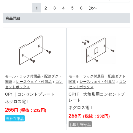
1
2
3
4
5
6
次へ
商品詳細
モール・ラック付属品・配線ダクト
モール・ラック付属品・配線ダクト
関連
>
レースウェイ・付属品
>
コン
関連
>
レースウェイ・付属品
>
コン
セントボックス
セントボックス
CP1｜コンセントプレート
CP1F｜大角形用コンセントプ
レート
ネグロス電工
ネグロス電工
255
円
(税抜：232円)
255
円
(税抜：232円)
当社在庫品
お取り寄せ品