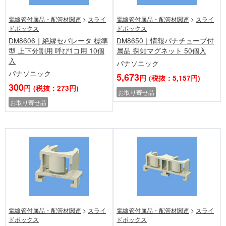
電線管付属品・配管材関連
>
スライ
電線管付属品・配管材関連
>
スライ
ドボックス
ドボックス
DM8606｜絶縁セパレータ 標準
DM8650｜情報パナチューブ付
型 上下分割用 呼び1コ用 10個
属品 探知マグネット 50個入
入
パナソニック
パナソニック
5,673
円
(税抜：5,157円)
300
円
(税抜：273円)
お取り寄せ品
お取り寄せ品
電線管付属品・配管材関連
>
スライ
電線管付属品・配管材関連
>
スライ
ドボックス
ドボックス