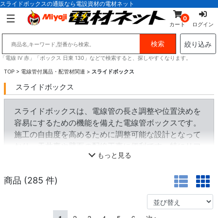
スライドボックスの通販なら電設資材の電材ネット
0
カート
ログイン
絞り込み
「電線 IV 赤」「ボックス 日東 130」などで検索すると、探しやすくなります。
TOP
>
電線管付属品・配管材関連
>
スライドボックス
スライドボックス
スライドボックスは、電線管の長さ調整や位置決めを
容易にするための機能を備えた電線管ボックスです。
施工の自由度を高めるために調整可能な設計となって
おり、天井裏や壁面の配線工事に便利です。特にリフ
もっと見る
ォーム工事などで重宝されます。
商品 (
285
件)