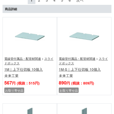
1
2
3
4
5
6
次へ
商品詳細
電線管付属品・配管材関連
>
スライ
電線管付属品・配管材関連
>
スライ
ドボックス
ドボックス
1M｜上下仕切板 10個入
1M-S｜上下仕切板 10個入
未来工業
未来工業
567
890
円
(税抜：515円)
円
(税抜：809円)
お取り寄せ品
お取り寄せ品