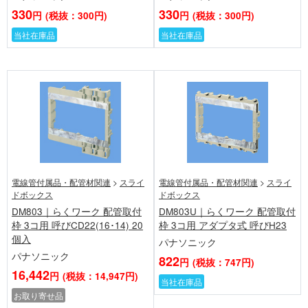
330
330
円
(税抜：300円)
円
(税抜：300円)
当社在庫品
当社在庫品
電線管付属品・配管材関連
>
スライ
電線管付属品・配管材関連
>
スライ
ドボックス
ドボックス
DM803｜らくワーク 配管取付
DM803U｜らくワーク 配管取付
枠 3コ用 呼びCD22(16･14) 20
枠 3コ用 アダプタ式 呼びH23
個入
パナソニック
パナソニック
822
円
(税抜：747円)
16,442
円
(税抜：14,947円)
当社在庫品
お取り寄せ品