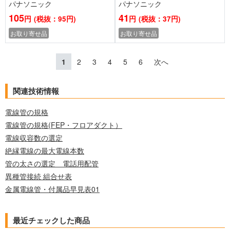
パナソニック
パナソニック
105
41
円
(税抜：95円)
円
(税抜：37円)
お取り寄せ品
お取り寄せ品
1
2
3
4
5
6
次へ
関連技術情報
電線管の規格
電線管の規格(FEP・フロアダクト）
電線収容数の選定
絶縁電線の最大電線本数
管の太さの選定 電話用配管
異種管接続 組合せ表
金属電線管・付属品早見表01
最近チェックした商品