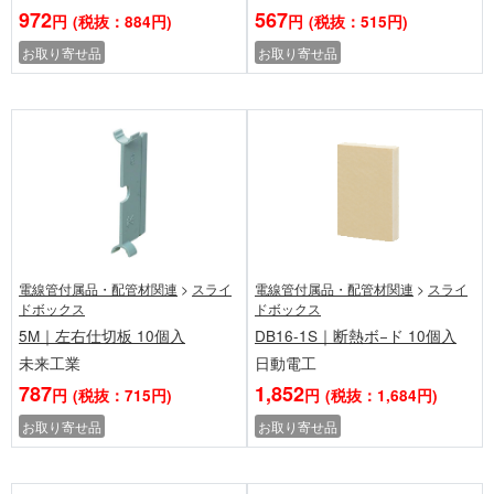
972
567
円
(税抜：884円)
円
(税抜：515円)
お取り寄せ品
お取り寄せ品
電線管付属品・配管材関連
>
スライ
電線管付属品・配管材関連
>
スライ
ドボックス
ドボックス
5M｜左右仕切板 10個入
DB16-1S｜断熱ボ−ド 10個入
未来工業
日動電工
787
1,852
円
(税抜：715円)
円
(税抜：1,684円)
お取り寄せ品
お取り寄せ品