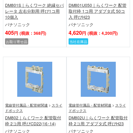
DM801S｜らくワーク 絶縁セパ
DM801U050｜らくワーク 配管
レータ 左右分割用 呼び1コ用
取付枠 1コ用 アダプタ式 50コ
10個入
入 呼びH23
パナソニック
パナソニック
405
4,620
円
(税抜：368円)
円
(税抜：4,200円)
お取り寄せ品
当社在庫品
電線管付属品・配管材関連
>
スライ
電線管付属品・配管材関連
>
スライ
ドボックス
ドボックス
DM802｜らくワーク 配管取付
DM802U｜らくワーク 配管取付
枠 2コ用 呼びCD22(16･14)
枠 2コ用 アダプタ式 呼びH23
パナソニック
パナソニック