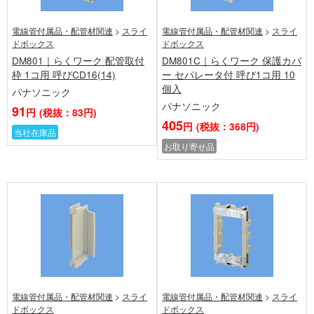
電線管付属品・配管材関連
>
スライ
電線管付属品・配管材関連
>
スライ
ドボックス
ドボックス
DM801｜らくワーク 配管取付
DM801C｜らくワーク 保護カバ
枠 1コ用 呼びCD16(14)
ー セパレータ付 呼び1コ用 10
個入
パナソニック
パナソニック
91
円
(税抜：83円)
405
円
(税抜：368円)
当社在庫品
お取り寄せ品
電線管付属品・配管材関連
>
スライ
電線管付属品・配管材関連
>
スライ
ドボックス
ドボックス