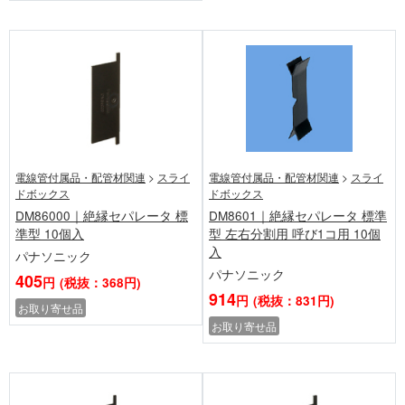
電線管付属品・配管材関連
>
スライ
電線管付属品・配管材関連
>
スライ
ドボックス
ドボックス
DM86000｜絶縁セパレータ 標
DM8601｜絶縁セパレータ 標準
準型 10個入
型 左右分割用 呼び1コ用 10個
入
パナソニック
パナソニック
405
円
(税抜：368円)
914
円
(税抜：831円)
お取り寄せ品
お取り寄せ品