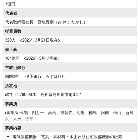
1億円
代表者
代表取締役社長 宮地貴嗣（みやじ たかし）
従業員数
320人 <2026年3月21日現在>
売上高
164億円 <2026年3月期実績>
主取引銀行
四国銀行、伊予銀行、みずほ銀行
所在地
(本社)〒780-0870 高知県高知市本町3-3-1
事業所
(事業所)高知、四万十、高松、観音寺、丸亀、徳島、阿南、松山、新居
浜、大洲、今治
事業内容
電気設備機器・電気工事材料・水まわり住宅設備機器の販売