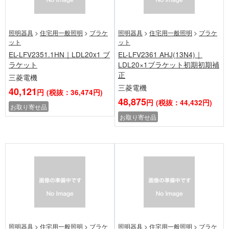
照明器具
>
住宅用一般照明
>
ブラケ
照明器具
>
住宅用一般照明
>
ブラケ
ット
ット
EL-LFV2351.1HN｜LDL20x1 ブ
EL-LFV2361 AHJ(13N4)｜
ラケット
LDL20×1ブラケット初期初期補
正
三菱電機
三菱電機
40,121
円
(税抜：36,474円)
48,875
円
(税抜：44,432円)
お取り寄せ品
お取り寄せ品
照明器具
>
住宅用一般照明
>
ブラケ
照明器具
>
住宅用一般照明
>
ブラケ