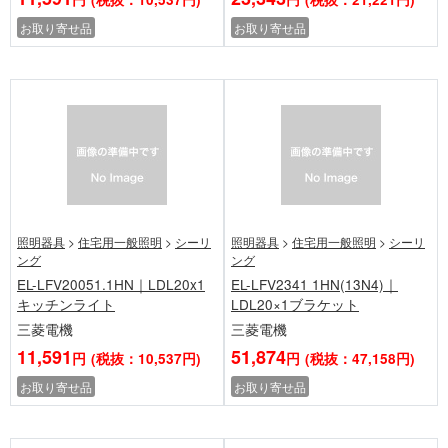
お取り寄せ品
お取り寄せ品
照明器具
>
住宅用一般照明
>
シーリ
照明器具
>
住宅用一般照明
>
シーリ
ング
ング
EL-LFV20051.1HN｜LDL20x1
EL-LFV2341 1HN(13N4)｜
キッチンライト
LDL20×1ブラケット
三菱電機
三菱電機
11,591
51,874
円
(税抜：10,537円)
円
(税抜：47,158円)
お取り寄せ品
お取り寄せ品