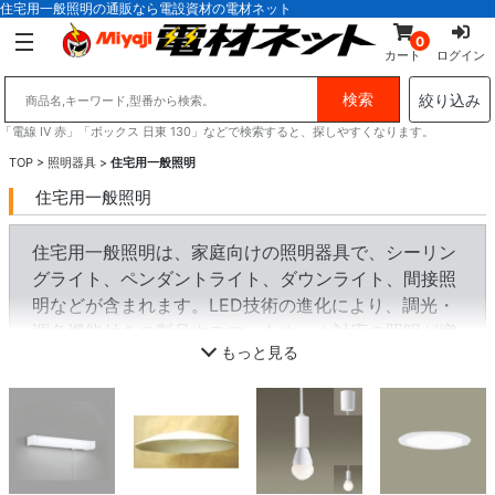
住宅用一般照明の通販なら電設資材の電材ネット
0
カート
ログイン
絞り込み
「電線 IV 赤」「ボックス 日東 130」などで検索すると、探しやすくなります。
TOP
>
照明器具
>
住宅用一般照明
住宅用一般照明
住宅用一般照明は、家庭向けの照明器具で、シーリン
グライト、ペンダントライト、ダウンライト、間接照
明などが含まれます。LED技術の進化により、調光・
調色機能付きの製品やスマートホーム対応の照明が増
もっと見る
え、快適な室内空間を演出できます。デザイン性と機
能性を両立した照明が求められます。