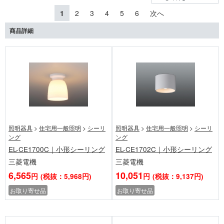
1
2
3
4
5
6
次へ
商品詳細
照明器具
>
住宅用一般照明
>
シーリ
照明器具
>
住宅用一般照明
>
シーリ
ング
ング
EL-CE1700C｜小形シーリング
EL-CE1702C｜小形シーリング
三菱電機
三菱電機
6,565
10,051
円
(税抜：5,968円)
円
(税抜：9,137円)
お取り寄せ品
お取り寄せ品