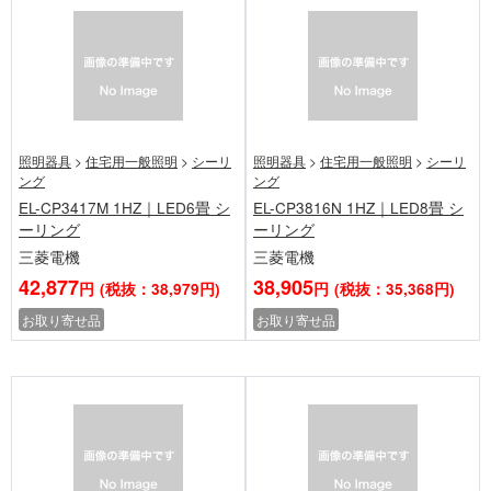
照明器具
>
住宅用一般照明
>
シーリ
照明器具
>
住宅用一般照明
>
シーリ
ング
ング
EL-CP3417M 1HZ｜LED6畳 シ
EL-CP3816N 1HZ｜LED8畳 シ
ーリング
ーリング
三菱電機
三菱電機
42,877
38,905
円
(税抜：38,979円)
円
(税抜：35,368円)
お取り寄せ品
お取り寄せ品