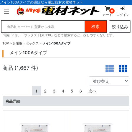
メイン100Aタイプの通販なら電設資材の電材ネット
0
カート
ログイン
絞り込み
「電線 IV 赤」「ボックス 日東 130」などで検索すると、探しやすくなります。
TOP
>
分電盤・ボックス
>
メイン100Aタイプ
メイン100Aタイプ
商品 (
1,667
件)
1
2
3
4
5
6
次へ
商品詳細