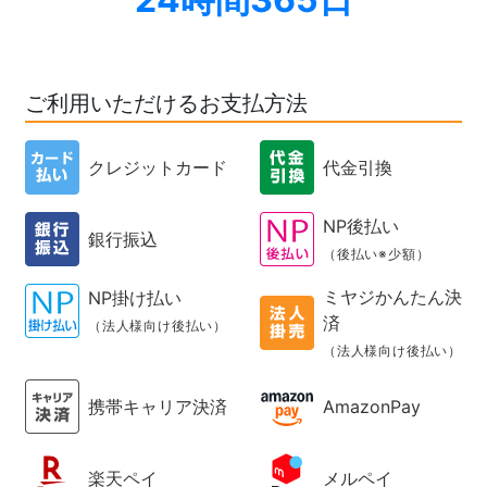
ご利用いただけるお支払方法
クレジットカード
代金引換
NP後払い
銀行振込
（後払い※少額）
ミヤジかんたん決
NP掛け払い
済
（法人様向け後払い）
（法人様向け後払い）
携帯キャリア決済
AmazonPay
楽天ペイ
メルペイ