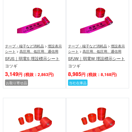
テープ・端子など消耗品
>
埋設表示
テープ・端子など消耗品
>
埋設表示
シート
>
高圧用、低圧用、通信用
シート
>
高圧用、低圧用、通信用
SFJS｜弱電S 埋設標示シート
SFJW｜弱電W 埋設標示シート
ヨツギ
ヨツギ
3,149
8,985
円
(税抜：2,863円)
円
(税抜：8,168円)
お取り寄せ品
当社在庫品