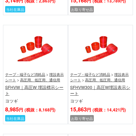
3,149
15,168
円
(税抜：2,863円)
円
(税抜：13,789円)
当社在庫品
お取り寄せ品
テープ・端子など消耗品
>
埋設表示
テープ・端子など消耗品
>
埋設表示
シート
>
高圧用、低圧用、通信用
シート
>
高圧用、低圧用、通信用
SFHVW｜高圧W 埋設標示シー
SFHVW300｜高圧W埋設表示シ
ト
ート
ヨツギ
ヨツギ
8,985
15,863
円
(税抜：8,168円)
円
(税抜：14,421円)
当社在庫品
お取り寄せ品