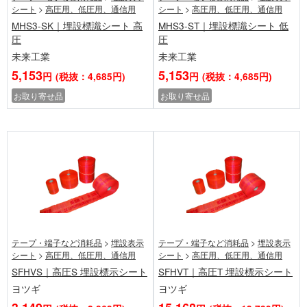
シート
>
高圧用、低圧用、通信用
シート
>
高圧用、低圧用、通信用
MHS3-SK｜埋設標識シート 高
MHS3-ST｜埋設標識シート 低
圧
圧
未来工業
未来工業
5,153
5,153
円
(税抜：4,685円)
円
(税抜：4,685円)
お取り寄せ品
お取り寄せ品
テープ・端子など消耗品
>
埋設表示
テープ・端子など消耗品
>
埋設表示
シート
>
高圧用、低圧用、通信用
シート
>
高圧用、低圧用、通信用
SFHVS｜高圧S 埋設標示シート
SFHVT｜高圧T 埋設標示シート
ヨツギ
ヨツギ