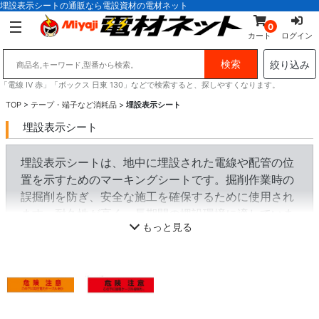
埋設表示シートの通販なら電設資材の電材ネット
0
カート
ログイン
絞り込み
「電線 IV 赤」「ボックス 日東 130」などで検索すると、探しやすくなります。
TOP
>
テープ・端子など消耗品
>
埋設表示シート
埋設表示シート
埋設表示シートは、地中に埋設された電線や配管の位
置を示すためのマーキングシートです。掘削作業時の
誤掘削を防ぎ、安全な施工を確保するために使用され
ます。耐久性が高く、長期間の埋設環境に適していま
もっと見る
す。