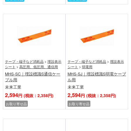
テープ・端子など消耗品
>
埋設表示
テープ・端子など消耗品
>
埋設表示
シート
>
高圧用、低圧用、通信用
シート
>
弱電用
MHS-SC｜埋設標識S通信ケー
MHS-SJ｜埋設標識S弱電ケーブ
ブル用
ル用
未来工業
未来工業
2,594
2,594
円
(税抜：2,358円)
円
(税抜：2,358円)
お取り寄せ品
お取り寄せ品