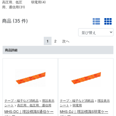
高圧用、低圧
弱電用(4)
用、通信用(31)
商品 (
35
件)
1
2
次へ
商品詳細
テープ・端子など消耗品
>
埋設表示
テープ・端子など消耗品
>
埋設表示
シート
>
高圧用、低圧用、通信用
シート
>
弱電用
MHS-DC｜埋設標識S通信ケー
MHS-DJ｜埋設標識S弱電ケー