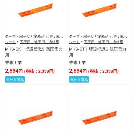
テープ・端子など消耗品
>
埋設表示
テープ・端子など消耗品
>
埋設表示
シート
>
高圧用、低圧用、通信用
シート
>
高圧用、低圧用、通信用
MHS-SK｜埋設標識S 高圧電力
MHS-ST｜埋設標識S 低圧電力
用
用
未来工業
未来工業
2,594
2,594
円
(税抜：2,358円)
円
(税抜：2,358円)
当社在庫品
当社在庫品