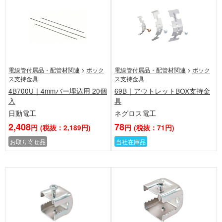
電線管付属品・配管材関連
>
ボック
電線管付属品・配管材関連
>
ボック
ス支持金具
ス支持金具
4B700U｜4mmバー埋込用 20個
69B｜アウトレットBOX支持金
入
具
日動電工
ネグロス電工
2,408
78
円
(税抜：2,189円)
円
(税抜：71円)
お取り寄せ品
当社在庫品