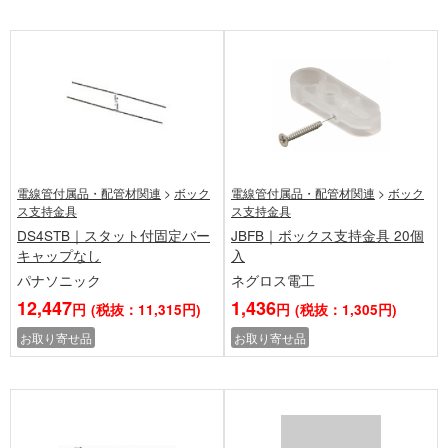
電線管付属品・配管材関連
>
ボック
電線管付属品・配管材関連
>
ボック
ス支持金具
ス支持金具
DS4STB｜スタット付固定バー
JBFB｜ボックス支持金具 20個
キャップなし
入
パナソニック
ネグロス電工
12,447
1,436
円
(税抜：11,315円)
円
(税抜：1,305円)
お取り寄せ品
お取り寄せ品