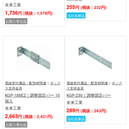
未来工業
255
円
(税抜：232円)
1,736
円
(税抜：1,578円)
当社在庫品
お取り寄せ品
電線管付属品・配管材関連
>
ボック
電線管付属品・配管材関連
>
ボック
ス支持金具
ス支持金具
KGP-188EZ｜調整固定バー 10
KGP-230｜調整固定バー
個入
未来工業
未来工業
289
円
(税抜：263円)
2,663
円
(税抜：2,421円)
当社在庫品
お取り寄せ品