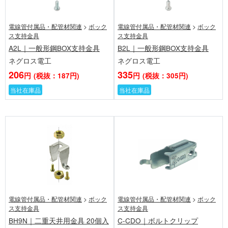
電線管付属品・配管材関連
>
ボック
電線管付属品・配管材関連
>
ボック
ス支持金具
ス支持金具
A2L｜一般形鋼BOX支持金具
B2L｜一般形鋼BOX支持金具
ネグロス電工
ネグロス電工
206
335
円
(税抜：187円)
円
(税抜：305円)
当社在庫品
当社在庫品
電線管付属品・配管材関連
>
ボック
電線管付属品・配管材関連
>
ボック
ス支持金具
ス支持金具
BH9N｜二重天井用金具 20個入
C-CDO｜ボルトクリップ