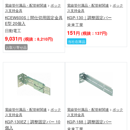
電線管付属品・配管材関連
>
ボック
電線管付属品・配管材関連
>
ボック
ス支持金具
ス支持金具
KCEW600S｜間仕切用固定金具
KGP-130｜調整固定バー
E型 20個入
未来工業
日動電工
151
円
(税抜：137円)
9,031
円
(税抜：8,210円)
当社在庫品
お取り寄せ品
電線管付属品・配管材関連
>
ボック
電線管付属品・配管材関連
>
ボック
ス支持金具
ス支持金具
KGP-130EZ｜調整固定バー 10
KGP-188｜調整固定バー
個入
未来工業