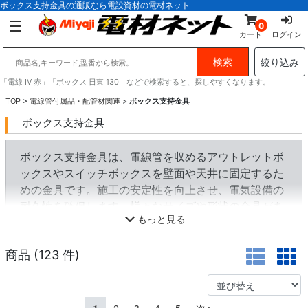
ボックス支持金具の通販なら電設資材の電材ネット
0
カート
ログイン
絞り込み
「電線 IV 赤」「ボックス 日東 130」などで検索すると、探しやすくなります。
TOP
>
電線管付属品・配管材関連
>
ボックス支持金具
ボックス支持金具
ボックス支持金具は、電線管を収めるアウトレットボ
ックスやスイッチボックスを壁面や天井に固定するた
めの金具です。施工の安定性を向上させ、電気設備の
耐久性を確保します。様々なサイズや形状の金具があ
もっと見る
り、用途に応じて選択できます。
商品 (
123
件)