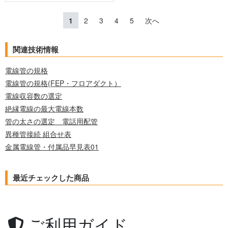
1
2
3
4
5
次へ
関連技術情報
電線管の規格
電線管の規格(FEP・フロアダクト）
電線収容数の選定
絶縁電線の最大電線本数
管の太さの選定 電話用配管
異種管接続 組合せ表
金属電線管・付属品早見表01
最近チェックした商品
ご利用ガイド