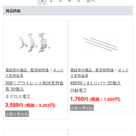
1
2
3
4
5
次へ
商品詳細
電線管付属品・配管材関連
>
ボック
電線管付属品・配管材関連
>
ボック
ス支持金具
ス支持金具
36B｜アウトレットBOX支持金
4B550｜4ミリバー 20個入
具 50個入
日動電工
ネグロス電工
1,760
円
(税抜：1,600円)
3,589
円
(税抜：3,263円)
お取り寄せ品
お取り寄せ品