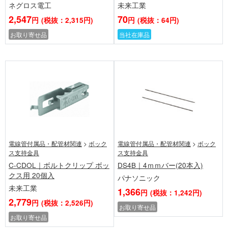
ネグロス電工
未来工業
2,547
70
円
(税抜：2,315円)
円
(税抜：64円)
お取り寄せ品
当社在庫品
電線管付属品・配管材関連
>
ボック
電線管付属品・配管材関連
>
ボック
ス支持金具
ス支持金具
C-CDOL｜ボルトクリップ ボッ
DS4B｜4ｍｍバー(20本入)
クス用 20個入
パナソニック
未来工業
1,366
円
(税抜：1,242円)
2,779
円
(税抜：2,526円)
お取り寄せ品
お取り寄せ品