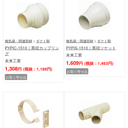
換気扇・関連部材
>
ダクト類
換気扇・関連部材
>
ダクト類
PYPIC-1510｜異径カップリン
PYPIS-1510｜異径ソケット
グ
未来工業
未来工業
1,609
円
(税抜：1,463円)
1,308
円
(税抜：1,189円)
お取り寄せ品
お取り寄せ品