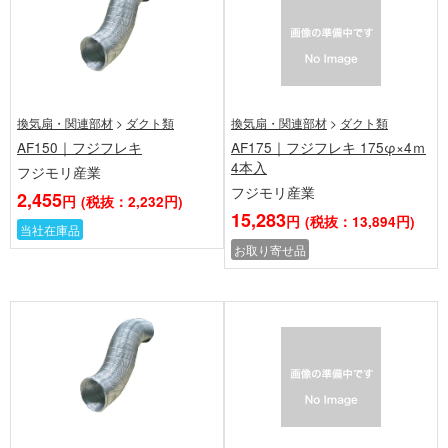
換気扇・関連部材
>
ダクト類
換気扇・関連部材
>
ダクト類
AF150｜フジフレキ
AF175｜フジフレキ 175φ×4ｍ
4本入
フジモリ産業
フジモリ産業
2,455
円
(税抜：2,232円)
15,283
円
(税抜：13,894円)
当社在庫品
お取り寄せ品