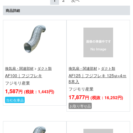
1
2
次へ
商品詳細
換気扇・関連部材
>
ダクト類
換気扇・関連部材
>
ダクト類
AF100｜フジフレキ
AF125｜フジフレキ 125φ×4ｍ
8本入
フジモリ産業
フジモリ産業
1,587
円
(税抜：1,443円)
17,877
円
(税抜：16,252円)
当社在庫品
お取り寄せ品