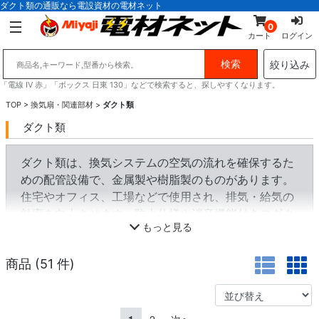
ダクト類の通販なら電設資材の電材ネット
0
カート
ログイン
絞り込み
「電線 IV 赤」「ボックス 日東 130」などで検索すると、探しやすくなります。
TOP
>
換気扇・関連部材
>
ダクト類
ダクト類
ダクト類は、換気システムの空気の流れを確保するた
めの配管設備で、金属製や樹脂製のものがあります。
住宅やオフィス、工場などで使用され、排気・給気の
効率を向上させます。防火仕様や消音機能付きのダク
もっと見る
トもあり、建物の環境や安全性を考慮した設計が求め
られます。
商品 (
51
件)