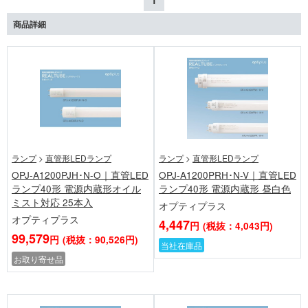
1
が残るため、日本照明工業会は器具ごとの交換を推奨
商品詳細
しています。
ランプ
>
直管形LEDランプ
ランプ
>
直管形LEDランプ
OPJ-A1200PJH･N-O｜直管LED
OPJ-A1200PRH･N-V｜直管LED
ランプ40形 電源内蔵形オイル
ランプ40形 電源内蔵形 昼白色
ミスト対応 25本入
オプティプラス
オプティプラス
4,447
円
(税抜：4,043円)
99,579
円
(税抜：90,526円)
当社在庫品
お取り寄せ品