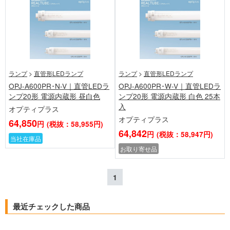
ランプ
>
直管形LEDランプ
ランプ
>
直管形LEDランプ
OPJ-A600PR･N-V｜直管LEDラ
OPJ-A600PR･W-V｜直管LEDラ
ンプ20形 電源内蔵形 昼白色
ンプ20形 電源内蔵形 白色 25本
入
オプティプラス
オプティプラス
64,850
円
(税抜：58,955円)
64,842
円
(税抜：58,947円)
当社在庫品
お取り寄せ品
1
最近チェックした商品