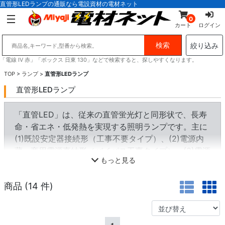
直管形LEDランプの通販なら電設資材の電材ネット
0
カート
ログイン
絞り込み
「電線 IV 赤」「ボックス 日東 130」などで検索すると、探しやすくなります。
TOP
>
ランプ
>
直管形LEDランプ
直管形LEDランプ
「直管LED」は、従来の直管蛍光灯と同形状で、長寿
命・省エネ・低発熱を実現する照明ランプです。主に
(1)既設安定器接続形（工事不要タイプ）、(2)電源内
蔵・商用電源直結形（バイパス工事タイプ）、(3)電源
もっと見る
別置・直流入力形（バイパス工事タイプ）の3種類が
あり、口金もG13やGX16t-5などタイプ別に分かれま
商品 (
14
件)
す。【ご注意】 蛍光灯器具からLED化する場合、原則
として電気工事士による安定器バイパス工事、または
器具ごとの交換が必要です。工事不要タイプはグロー
式限定で、既設安定器の劣化による発熱・発火リスク