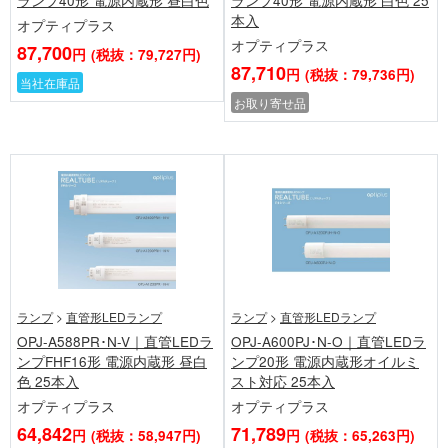
ランプ40形 電源内蔵形 昼白色
ランプ40形 電源内蔵形 白色 25
本入
オプティプラス
オプティプラス
87,700
円
(税抜：79,727円)
87,710
円
(税抜：79,736円)
当社在庫品
お取り寄せ品
ランプ
>
直管形LEDランプ
ランプ
>
直管形LEDランプ
OPJ-A588PR･N-V｜直管LEDラ
OPJ-A600PJ･N-O｜直管LEDラ
ンプFHF16形 電源内蔵形 昼白
ンプ20形 電源内蔵形オイルミ
色 25本入
スト対応 25本入
オプティプラス
オプティプラス
64,842
71,789
円
(税抜：58,947円)
円
(税抜：65,263円)