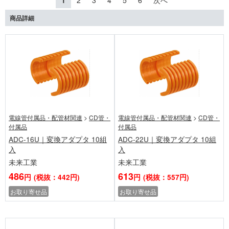
1
2
3
4
5
6
次へ
商品詳細
電線管付属品・配管材関連
>
CD管・
電線管付属品・配管材関連
>
CD管・
付属品
付属品
ADC-16U｜変換アダプタ 10組
ADC-22U｜変換アダプタ 10組
入
入
未来工業
未来工業
486
613
円
(税抜：442円)
円
(税抜：557円)
お取り寄せ品
お取り寄せ品