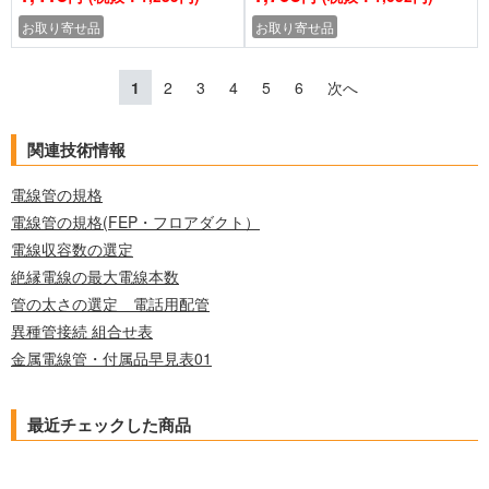
お取り寄せ品
お取り寄せ品
1
2
3
4
5
6
次へ
関連技術情報
電線管の規格
電線管の規格(FEP・フロアダクト）
電線収容数の選定
絶縁電線の最大電線本数
管の太さの選定 電話用配管
異種管接続 組合せ表
金属電線管・付属品早見表01
最近チェックした商品