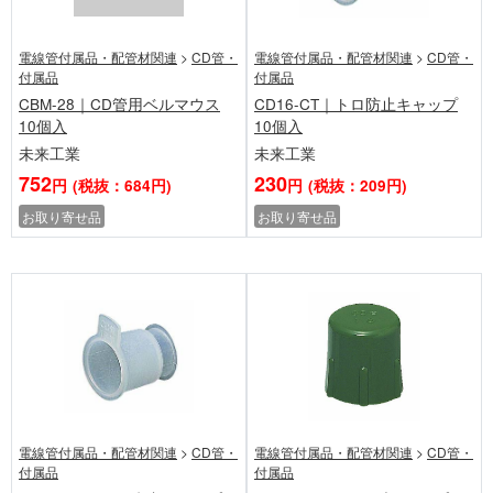
電線管付属品・配管材関連
>
CD管・
電線管付属品・配管材関連
>
CD管・
付属品
付属品
CBM-28｜CD管用ベルマウス
CD16-CT｜トロ防止キャップ
10個入
10個入
未来工業
未来工業
752
230
円
(税抜：684円)
円
(税抜：209円)
お取り寄せ品
お取り寄せ品
電線管付属品・配管材関連
>
CD管・
電線管付属品・配管材関連
>
CD管・
付属品
付属品