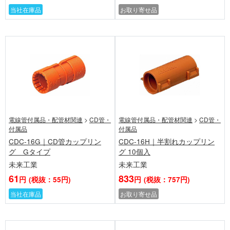
当社在庫品
お取り寄せ品
電線管付属品・配管材関連
>
CD管・
電線管付属品・配管材関連
>
CD管・
付属品
付属品
CDC-16G｜CD管カップリン
CDC-16H｜半割れカップリン
グ Gタイプ
グ 10個入
未来工業
未来工業
61
833
円
(税抜：55円)
円
(税抜：757円)
当社在庫品
お取り寄せ品