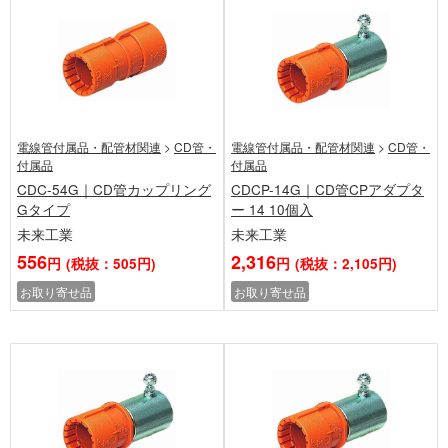
電線管付属品・配管材関連
>
CD管・
電線管付属品・配管材関連
>
CD管・
付属品
付属品
CDC-54G｜CD管カップリング
CDCP-14G｜CD管CPアダプタ
Gタイプ
ー 14 10個入
未来工業
未来工業
556
2,316
円
(税抜：505円)
円
(税抜：2,105円)
お取り寄せ品
お取り寄せ品