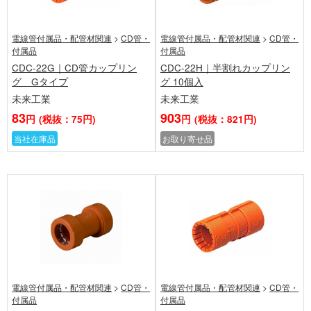
電線管付属品・配管材関連
>
CD管・
電線管付属品・配管材関連
>
CD管・
付属品
付属品
CDC-22G｜CD管カップリン
CDC-22H｜半割れカップリン
グ Gタイプ
グ 10個入
未来工業
未来工業
83
903
円
(税抜：75円)
円
(税抜：821円)
当社在庫品
お取り寄せ品
電線管付属品・配管材関連
>
CD管・
電線管付属品・配管材関連
>
CD管・
付属品
付属品