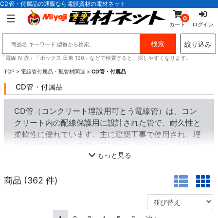
CD管・付属品の通販なら電設資材の電材ネット
0
カート
ログイン
絞り込み
「電線 IV 赤」「ボックス 日東 130」などで検索すると、探しやすくなります。
TOP
>
電線管付属品・配管材関連
>
CD管・付属品
CD管・付属品
CD管（コンクリート埋設用可とう電線管）は、コン
クリート内の配線保護用に設計された管で、耐久性と
柔軟性に優れています。主に建築工事で使用され、埋
設後の電線交換が容易な設計になっています。付属品
もっと見る
には専用のジョイントや固定金具があり、安全な施工
が可能です。
商品 (
362
件)