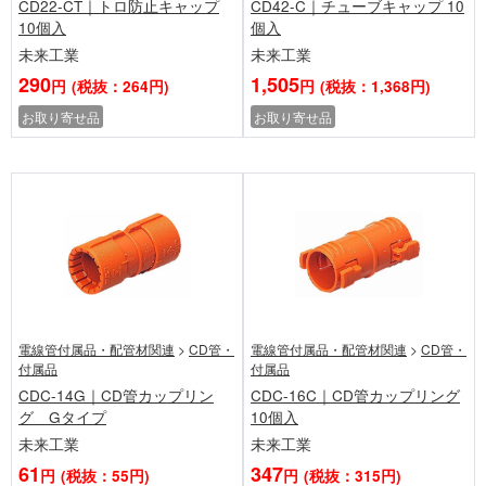
CD22-CT｜トロ防止キャップ
CD42-C｜チューブキャップ 10
10個入
個入
未来工業
未来工業
290
1,505
円
(税抜：264円)
円
(税抜：1,368円)
お取り寄せ品
お取り寄せ品
電線管付属品・配管材関連
>
CD管・
電線管付属品・配管材関連
>
CD管・
付属品
付属品
CDC-14G｜CD管カップリン
CDC-16C｜CD管カップリング
グ Gタイプ
10個入
未来工業
未来工業
61
347
円
(税抜：55円)
円
(税抜：315円)