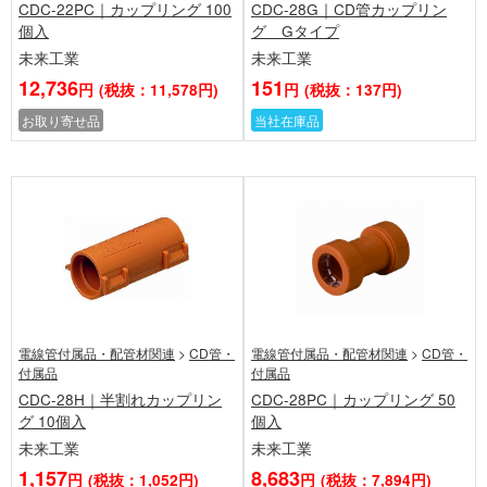
CDC-22PC｜カップリング 100
CDC-28G｜CD管カップリン
個入
グ Gタイプ
未来工業
未来工業
12,736
151
円
(税抜：11,578円)
円
(税抜：137円)
お取り寄せ品
当社在庫品
電線管付属品・配管材関連
>
CD管・
電線管付属品・配管材関連
>
CD管・
付属品
付属品
CDC-28H｜半割れカップリン
CDC-28PC｜カップリング 50
グ 10個入
個入
未来工業
未来工業
1,157
8,683
円
(税抜：1,052円)
円
(税抜：7,894円)