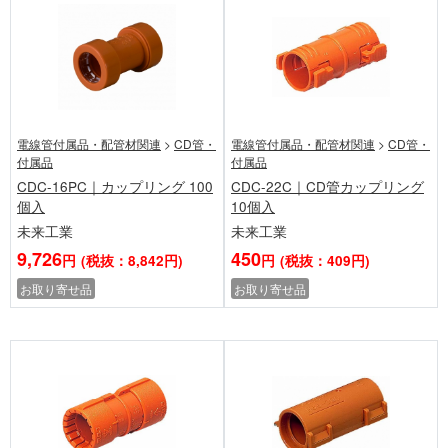
電線管付属品・配管材関連
>
CD管・
電線管付属品・配管材関連
>
CD管・
付属品
付属品
CDC-16PC｜カップリング 100
CDC-22C｜CD管カップリング
個入
10個入
未来工業
未来工業
9,726
450
円
(税抜：8,842円)
円
(税抜：409円)
お取り寄せ品
お取り寄せ品