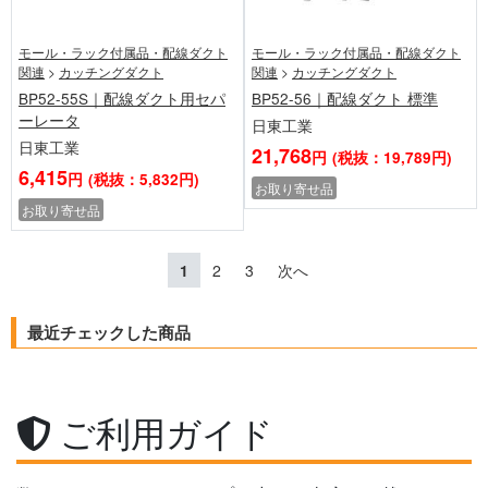
モール・ラック付属品・配線ダクト
モール・ラック付属品・配線ダクト
関連
>
カッチングダクト
関連
>
カッチングダクト
BP52-55S｜配線ダクト用セパ
BP52-56｜配線ダクト 標準
ーレータ
日東工業
日東工業
21,768
円
(税抜：19,789円)
6,415
円
(税抜：5,832円)
お取り寄せ品
お取り寄せ品
1
2
3
次へ
最近チェックした商品
ご利用ガイド