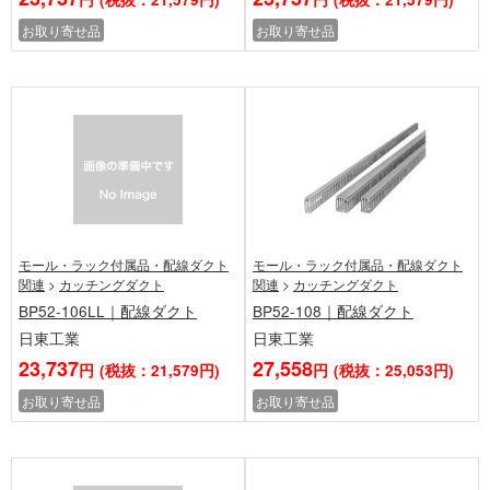
お取り寄せ品
お取り寄せ品
モール・ラック付属品・配線ダクト
モール・ラック付属品・配線ダクト
関連
>
カッチングダクト
関連
>
カッチングダクト
BP52-106LL｜配線ダクト
BP52-108｜配線ダクト
日東工業
日東工業
23,737
27,558
円
(税抜：21,579円)
円
(税抜：25,053円)
お取り寄せ品
お取り寄せ品