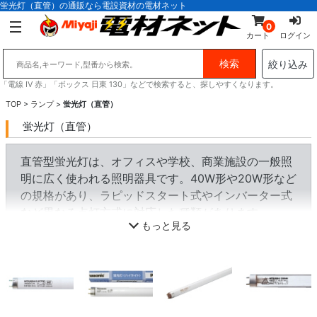
蛍光灯（直管）の通販なら電設資材の電材ネット
0
カート
ログイン
絞り込み
「電線 IV 赤」「ボックス 日東 130」などで検索すると、探しやすくなります。
TOP
>
ランプ
>
蛍光灯（直管）
蛍光灯（直管）
直管型蛍光灯は、オフィスや学校、商業施設の一般照
明に広く使われる照明器具です。40W形や20W形など
の規格があり、ラピッドスタート式やインバーター式
など異なる点灯方式に対応した種類があります。
もっと見る