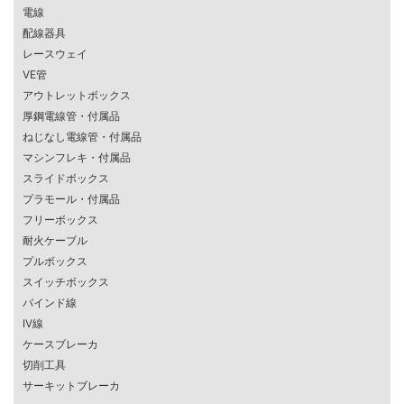
電線
配線器具
レースウェイ
VE管
アウトレットボックス
厚鋼電線管・付属品
ねじなし電線管・付属品
マシンフレキ・付属品
スライドボックス
プラモール・付属品
フリーボックス
耐火ケーブル
プルボックス
スイッチボックス
バインド線
IV線
ケースブレーカ
切削工具
サーキットブレーカ