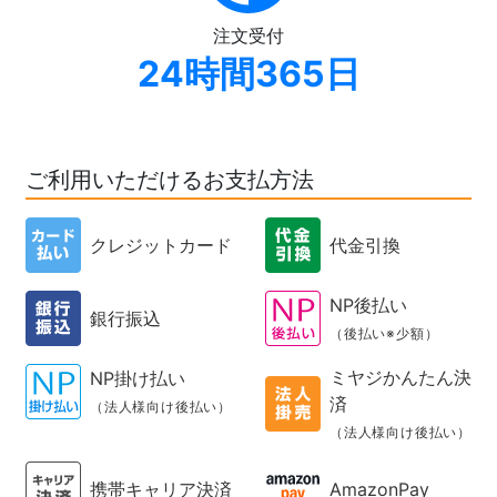
注文受付
24時間365日
ご利用いただけるお支払方法
クレジットカード
代金引換
NP後払い
銀行振込
（後払い※少額）
ミヤジかんたん決
NP掛け払い
済
（法人様向け後払い）
（法人様向け後払い）
携帯キャリア決済
AmazonPay