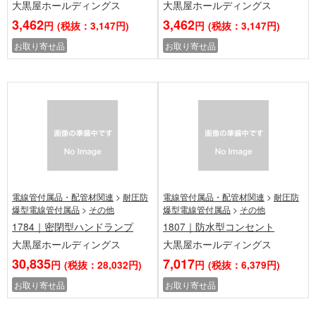
大黒屋ホールディングス
大黒屋ホールディングス
3,462
3,462
円
(税抜：3,147円)
円
(税抜：3,147円)
お取り寄せ品
お取り寄せ品
電線管付属品・配管材関連
>
耐圧防
電線管付属品・配管材関連
>
耐圧防
爆型電線管付属品
>
その他
爆型電線管付属品
>
その他
1784｜密閉型ハンドランプ
1807｜防水型コンセント
大黒屋ホールディングス
大黒屋ホールディングス
30,835
7,017
円
(税抜：28,032円)
円
(税抜：6,379円)
お取り寄せ品
お取り寄せ品