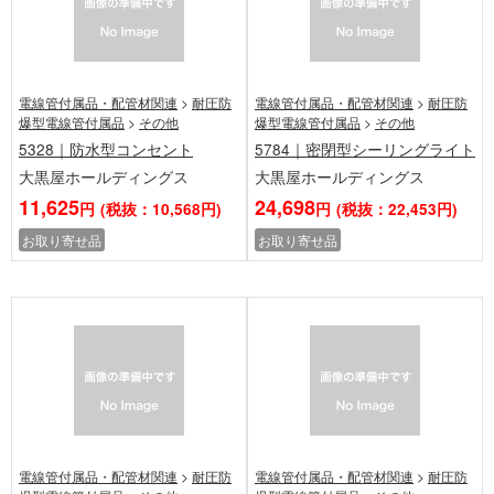
電線管付属品・配管材関連
>
耐圧防
電線管付属品・配管材関連
>
耐圧防
爆型電線管付属品
>
その他
爆型電線管付属品
>
その他
5328｜防水型コンセント
5784｜密閉型シーリングライト
大黒屋ホールディングス
大黒屋ホールディングス
11,625
24,698
円
(税抜：10,568円)
円
(税抜：22,453円)
お取り寄せ品
お取り寄せ品
電線管付属品・配管材関連
>
耐圧防
電線管付属品・配管材関連
>
耐圧防