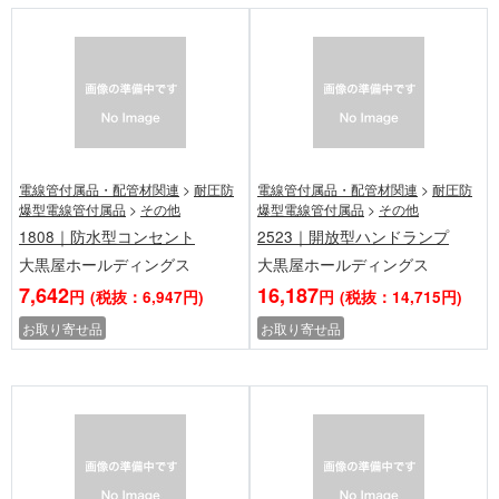
電線管付属品・配管材関連
>
耐圧防
電線管付属品・配管材関連
>
耐圧防
爆型電線管付属品
>
その他
爆型電線管付属品
>
その他
1808｜防水型コンセント
2523｜開放型ハンドランプ
大黒屋ホールディングス
大黒屋ホールディングス
7,642
16,187
円
(税抜：6,947円)
円
(税抜：14,715円)
お取り寄せ品
お取り寄せ品