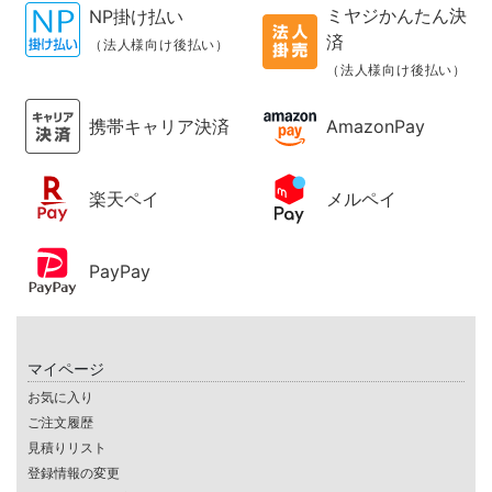
ミヤジかんたん決
NP掛け払い
済
（法人様向け後払い）
（法人様向け後払い）
携帯キャリア決済
AmazonPay
楽天ペイ
メルペイ
PayPay
マイページ
お気に入り
ご注文履歴
見積りリスト
登録情報の変更