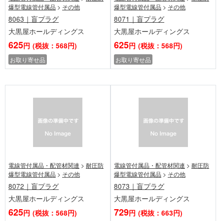
爆型電線管付属品
>
その他
爆型電線管付属品
>
その他
8063｜盲プラグ
8071｜盲プラグ
大黒屋ホールディングス
大黒屋ホールディングス
625
625
円
(税抜：568円)
円
(税抜：568円)
お取り寄せ品
お取り寄せ品
電線管付属品・配管材関連
>
耐圧防
電線管付属品・配管材関連
>
耐圧防
爆型電線管付属品
>
その他
爆型電線管付属品
>
その他
8072｜盲プラグ
8073｜盲プラグ
大黒屋ホールディングス
大黒屋ホールディングス
625
729
円
(税抜：568円)
円
(税抜：663円)