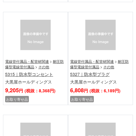
電線管付属品・配管材関連
>
耐圧防
電線管付属品・配管材関連
>
耐圧防
爆型電線管付属品
>
その他
爆型電線管付属品
>
その他
5315｜防水型コンセント
5327｜防水型プラグ
大黒屋ホールディングス
大黒屋ホールディングス
9,205
6,808
円
(税抜：8,368円)
円
(税抜：6,189円)
お取り寄せ品
お取り寄せ品