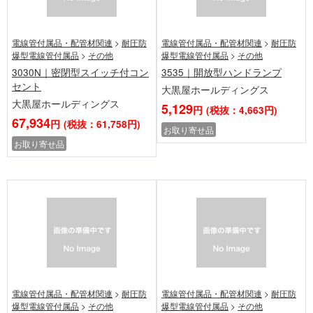
電線管付属品・配管材関連
>
耐圧防
電線管付属品・配管材関連
>
耐圧防
爆型電線管付属品
>
その他
爆型電線管付属品
>
その他
3030N｜密閉型スイッチ付コン
3535｜開放型ハンドランプ
セント
大黒屋ホールディングス
大黒屋ホールディングス
5,129
円
(税抜：4,663円)
67,934
円
(税抜：61,758円)
お取り寄せ品
お取り寄せ品
電線管付属品・配管材関連
>
耐圧防
電線管付属品・配管材関連
>
耐圧防
爆型電線管付属品
>
その他
爆型電線管付属品
>
その他