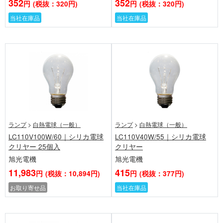
352
352
円
(税抜：320円)
円
(税抜：320円)
当社在庫品
当社在庫品
ランプ
>
白熱電球（一般）
ランプ
>
白熱電球（一般）
LC110V100W/60｜シリカ電球
LC110V40W/55｜シリカ電球
クリヤー 25個入
クリヤー
旭光電機
旭光電機
11,983
415
円
(税抜：10,894円)
円
(税抜：377円)
お取り寄せ品
当社在庫品