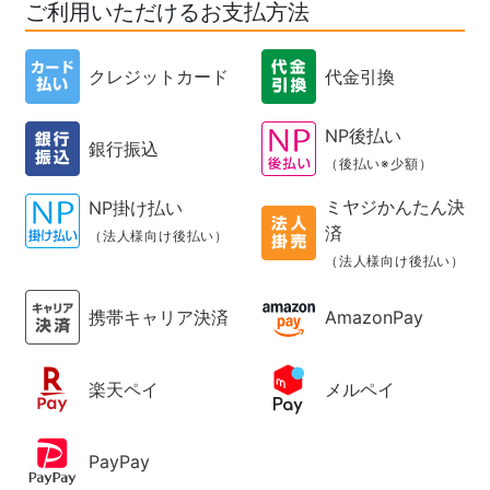
ご利用いただけるお支払方法
クレジットカード
代金引換
NP後払い
銀行振込
（後払い※少額）
ミヤジかんたん決
NP掛け払い
済
（法人様向け後払い）
（法人様向け後払い）
携帯キャリア決済
AmazonPay
楽天ペイ
メルペイ
PayPay