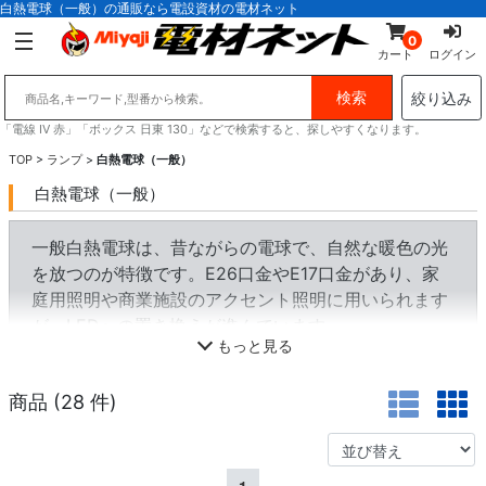
白熱電球（一般）の通販なら電設資材の電材ネット
0
カート
ログイン
絞り込み
「電線 IV 赤」「ボックス 日東 130」などで検索すると、探しやすくなります。
TOP
>
ランプ
>
白熱電球（一般）
白熱電球（一般）
一般白熱電球は、昔ながらの電球で、自然な暖色の光
を放つのが特徴です。E26口金やE17口金があり、家
庭用照明や商業施設のアクセント照明に用いられます
が、LEDへの置き換えが進んでいます。
もっと見る
商品 (
28
件)