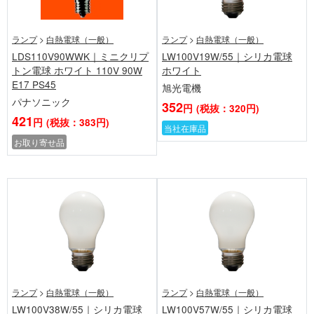
ランプ
>
白熱電球（一般）
ランプ
>
白熱電球（一般）
LDS110V90WWK｜ミニクリプ
LW100V19W/55｜シリカ電球
トン電球 ホワイト 110V 90W
ホワイト
E17 PS45
旭光電機
パナソニック
352
円
(税抜：320円)
421
円
(税抜：383円)
当社在庫品
お取り寄せ品
ランプ
>
白熱電球（一般）
ランプ
>
白熱電球（一般）
LW100V38W/55｜シリカ電球
LW100V57W/55｜シリカ電球