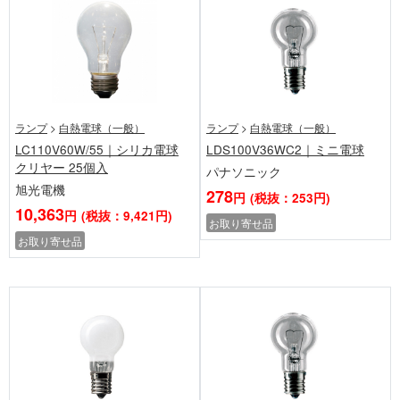
ランプ
>
白熱電球（一般）
ランプ
>
白熱電球（一般）
LC110V60W/55｜シリカ電球
LDS100V36WC2｜ミニ電球
クリヤー 25個入
パナソニック
旭光電機
278
円
(税抜：253円)
10,363
円
(税抜：9,421円)
お取り寄せ品
お取り寄せ品