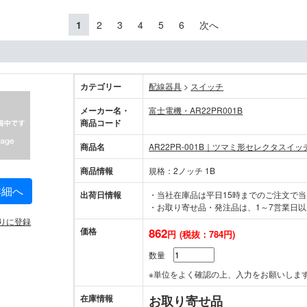
1
2
3
4
5
6
次へ
カテゴリー
配線器具
>
スイッチ
メーカー名・
富士電機・AR22PR001B
商品コード
商品名
AR22PR-001B｜ツマミ形セレクタスイッ
商品情報
規格：2ノッチ 1B
詳細へ
出荷日情報
・当社在庫品は平日15時までのご注文で
・お取り寄せ品・発注品は、1～7営業日以
りに登録
価格
862
円
(税抜：784円)
数量
※単位をよく確認の上、入力をお願いしま
在庫情報
お取り寄せ品