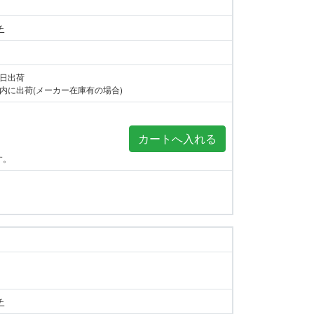
チ
当日出荷
内に出荷(メーカー在庫有の場合)
す。
チ