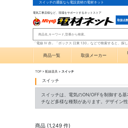
スイッチの通販なら電設資材の電材ネット
電気工事店様など、現場をサポートするネットストア
取扱点
「電線 IV 赤」「ボックス 日東 130」などで検索すると、
商品一覧
取扱メーカー
TOP
>
配線器具
>
スイッチ
スイッチ
スイッチは、電気のON/OFFを制御す
チなど多様な種類があります。デザイン性
商品 (
1,249
件)