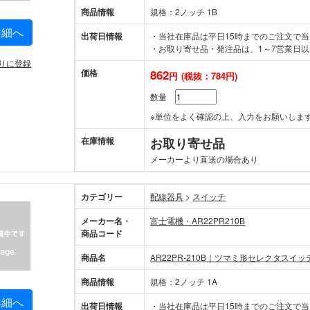
商品情報
規格：2ノッチ 1B
詳細へ
出荷日情報
・当社在庫品は平日15時までのご注文で
・お取り寄せ品・発注品は、1～7営業日以
りに登録
価格
862
円
(税抜：784円)
数量
※単位をよく確認の上、入力をお願いしま
在庫情報
お取り寄せ品
メーカーより直送の場合あり
カテゴリー
配線器具
>
スイッチ
メーカー名・
富士電機・AR22PR210B
商品コード
商品名
AR22PR-210B｜ツマミ形セレクタスイッ
商品情報
規格：2ノッチ 1A
詳細へ
出荷日情報
・当社在庫品は平日15時までのご注文で