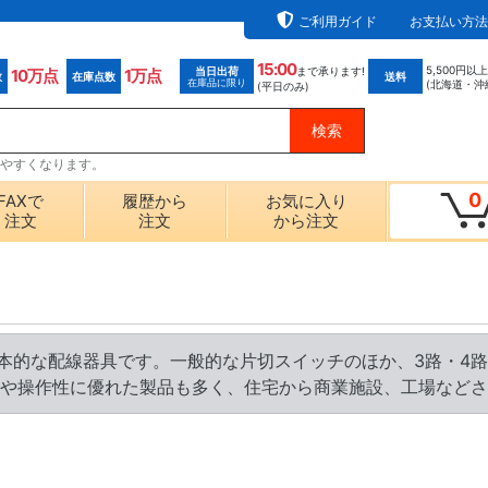
ご利用ガイド
お支払い方法
15:00
5,500円以
当日出荷
まで承ります!
10万点
1万点
数
在庫点数
送料
在庫品に限り
(北海道・沖
(平日のみ)
探しやすくなります。
0
FAXで
履歴から
お気に入り
注文
注文
から注文
る基本的な配線器具です。一般的な片切スイッチのほか、3路・4
や操作性に優れた製品も多く、住宅から商業施設、工場などさ