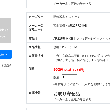
メーカーより直送の場合あり
カテゴリー
配線器具
>
スイッチ
メーカー名・
富士電機・AR22PR010B
商品コード
商品名
AR22PR-010B｜ツマミ形セレクタスイッ
商品情報
規格：2ノッチ 1A
詳細へ
出荷日情報
・当社在庫品は平日15時までのご注文で
・お取り寄せ品・発注品は、1～7営業日以
りに登録
価格
862
円
(税抜：784円)
数量
※単位をよく確認の上、入力をお願いしま
在庫情報
お取り寄せ品
メーカーより直送の場合あり