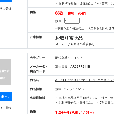
・お取り寄せ品・発注品は、1～7営業日以
りに登録
価格
862
円
(税抜：784円)
数量
※単位をよく確認の上、入力をお願いしま
在庫情報
お取り寄せ品
メーカーより直送の場合あり
カテゴリー
配線器具
>
スイッチ
メーカー名・
富士電機・AR22PR211B
商品コード
商品名
AR22PR-211B｜ツマミ形セレクタスイッ
商品情報
規格：2ノッチ 1A1B
詳細へ
出荷日情報
・当社在庫品は平日15時までのご注文で
・お取り寄せ品・発注品は、1～7営業日以
りに登録
価格
1,244
円
(税抜：1,131円)