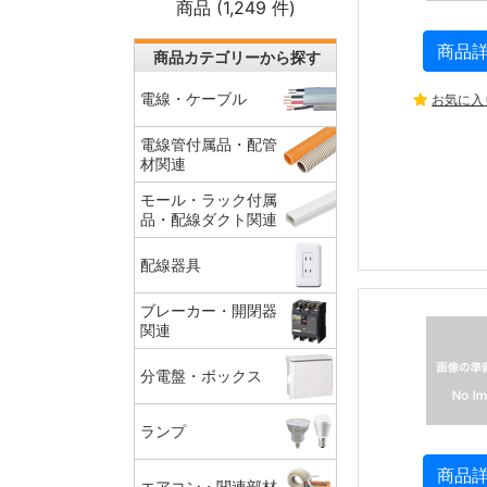
商品 (
1,249
件)
商品
商品カテゴリーから探す
電線・ケーブル
お気に入
電線管付属品・配管
材関連
モール・ラック付属
品・配線ダクト関連
配線器具
ブレーカー・開閉器
関連
分電盤・ボックス
ランプ
商品
エアコン・関連部材