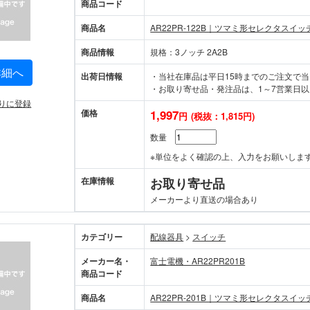
商品コード
商品名
AR22PR-122B｜ツマミ形セレクタスイッ
商品情報
規格：3ノッチ 2A2B
詳細へ
出荷日情報
・当社在庫品は平日15時までのご注文で
・お取り寄せ品・発注品は、1～7営業日以
りに登録
価格
1,997
円
(税抜：1,815円)
数量
※単位をよく確認の上、入力をお願いしま
在庫情報
お取り寄せ品
メーカーより直送の場合あり
カテゴリー
配線器具
>
スイッチ
メーカー名・
富士電機・AR22PR201B
商品コード
商品名
AR22PR-201B｜ツマミ形セレクタスイッ