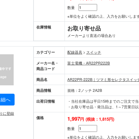
数量
※単位をよく確認の上、入力をお願いしま
在庫情報
お取り寄せ品
メーカーより直送の場合あり
カテゴリー
配線器具
>
スイッチ
メーカー名・
富士電機・AR22PR222B
商品コード
商品名
AR22PR-222B｜ツマミ形セレクタスイッ
商品情報
規格：2ノッチ 2A2B
詳細へ
出荷日情報
・当社在庫品は平日15時までのご注文で
・お取り寄せ品・発注品は、1～7営業日以
りに登録
価格
1,997
円
(税抜：1,815円)
数量
※単位をよく確認の上、入力をお願いしま