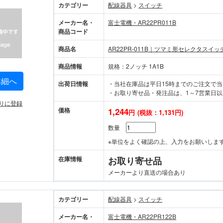
カテゴリー
配線器具
>
スイッチ
メーカー名・
富士電機・AR22PR011B
商品コード
商品名
AR22PR-011B｜ツマミ形セレクタスイッ
商品情報
規格：2ノッチ 1A1B
詳細へ
出荷日情報
・当社在庫品は平日15時までのご注文で
・お取り寄せ品・発注品は、1～7営業日以
りに登録
価格
1,244
円
(税抜：1,131円)
数量
※単位をよく確認の上、入力をお願いしま
在庫情報
お取り寄せ品
メーカーより直送の場合あり
カテゴリー
配線器具
>
スイッチ
メーカー名・
富士電機・AR22PR122B