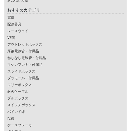
お支払い方法
おすすめカテゴリ
電線
配線器具
レースウェイ
VE管
アウトレットボックス
厚鋼電線管・付属品
ねじなし電線管・付属品
マシンフレキ・付属品
スライドボックス
プラモール・付属品
フリーボックス
耐火ケーブル
プルボックス
スイッチボックス
バインド線
IV線
ケースブレーカ