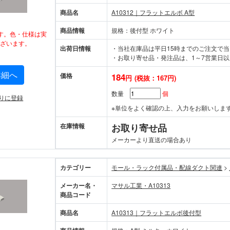
商品名
A10312｜フラットエルボ A型
商品情報
規格：後付型 ホワイト
す。色・仕様は実
ざいます。
出荷日情報
・当社在庫品は平日15時までのご注文で
・お取り寄せ品・発注品は、1～7営業日以
詳細へ
価格
184
円
(税抜：167円)
数量
個
りに登録
※単位をよく確認の上、入力をお願いしま
在庫情報
お取り寄せ品
メーカーより直送の場合あり
カテゴリー
モール・ラック付属品・配線ダクト関連
>
メーカー名・
マサル工業・A10313
商品コード
商品名
A10313｜フラットエルボ後付型