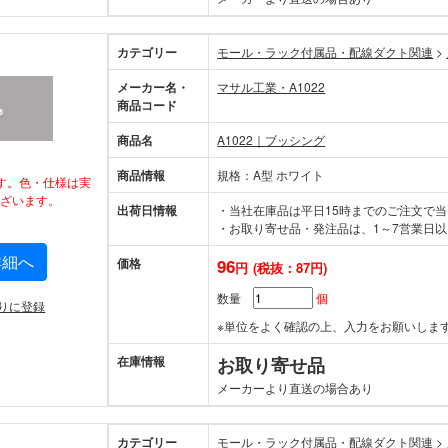
カテゴリー
モール・ラック付属品・配線ダクト関連
>
メーカー名・
マサル工業・A1022
商品コード
商品名
A1022｜ブッシング
商品情報
規格：A型 ホワイト
す。色・仕様は実
ざいます。
出荷日情報
・当社在庫品は平日15時までのご注文で
・お取り寄せ品・発注品は、1～7営業日以
詳細へ
価格
96
円
(税抜：87円)
数量
個
りに登録
※単位をよく確認の上、入力をお願いしま
在庫情報
お取り寄せ品
メーカーより直送の場合あり
カテゴリー
モール・ラック付属品・配線ダクト関連
>