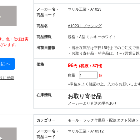
メーカー名・
マサル工業・A1023
商品コード
商品名
A1023｜ブッシング
商品情報
規格：A型 ミルキーホワイト
す。色・仕様は実
ざいます。
出荷日情報
・当社在庫品は平日15時までのご注文で
・お取り寄せ品・発注品は、1～7営業日以
詳細へ
価格
96
円
(税抜：87円)
数量
個
りに登録
※単位をよく確認の上、入力をお願いしま
在庫情報
お取り寄せ品
メーカーより直送の場合あり
カテゴリー
モール・ラック付属品・配線ダクト関連
>
メーカー名・
マサル工業・A10312
商品コード