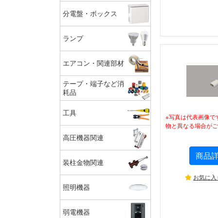
分電盤・ボックス
ランプ
エアコン・関連部材
テープ・端子など消
耗品
工具
※写真は代表画像で
物と異なる場合がご
高圧機器関連
商品
装柱金物関連
お気に入
照明機器
弱電機器