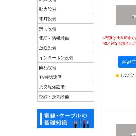
動力設備
電灯設備
照明設備
※写真は代表画像で
電話・情報設備
物と異なる場合がご
放送設備
インターホン設備
商品
防犯設備
お気に入
TV共聴設備
火災報知設備
空調・換気設備