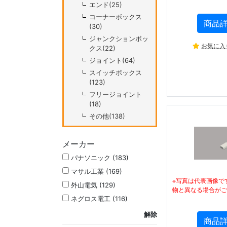
エンド(25)
コーナーボックス
商品
(30)
ジャンクションボッ
お気に入
クス(22)
ジョイント(64)
スイッチボックス
(123)
フリージョイント
(18)
その他(138)
メーカー
パナソニック (183)
マサル工業 (169)
※写真は代表画像で
外山電気 (129)
物と異なる場合がご
ネグロス電工 (116)
解除
商品