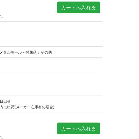
す。
メタルモール・付属品
>
その他
当日出荷
内に出荷(メーカー在庫有の場合)
す。