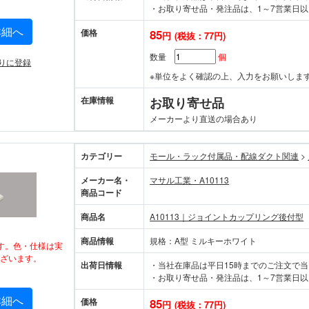
・お取り寄せ品・発注品は、1～7営業日以
詳細へ
価格
85
円
(税抜：77円)
数量
個
りに登録
※単位をよく確認の上、入力をお願いしま
在庫情報
お取り寄せ品
メーカーより直送の場合あり
カテゴリー
モール・ラック付属品・配線ダクト関連
>
メーカー名・
マサル工業・A10113
商品コード
商品名
A10113｜ジョイントカップリング後付型
商品情報
規格：A型 ミルキーホワイト
す。色・仕様は実
ざいます。
出荷日情報
・当社在庫品は平日15時までのご注文で
・お取り寄せ品・発注品は、1～7営業日以
詳細へ
価格
85
円
(税抜：77円)