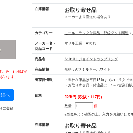
在庫情報
お取り寄せ品
メーカーより直送の場合あり
カテゴリー
モール・ラック付属品・配線ダクト関連
>
メーカー名・
マサル工業・A1013
商品コード
商品名
A1013｜ジョイントカップリング
商品情報
規格：A型 ミルキーホワイト
す。色・仕様は実
ざいます。
出荷日情報
・当社在庫品は平日15時までのご注文で
・お取り寄せ品・発注品は、1～7営業日以
詳細へ
価格
129
円
(税抜：117円)
数量
個
りに登録
※単位をよく確認の上、入力をお願いしま
在庫情報
お取り寄せ品
メーカーより直送の場合あり