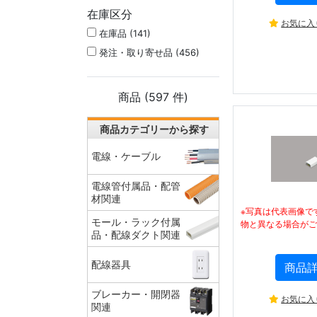
在庫区分
お気に入
在庫品 (141)
発注・取り寄せ品 (456)
商品 (
597
件)
商品カテゴリーから探す
電線・ケーブル
電線管付属品・配管
材関連
※写真は代表画像で
モール・ラック付属
物と異なる場合がご
品・配線ダクト関連
配線器具
商品
ブレーカー・開閉器
お気に入
関連