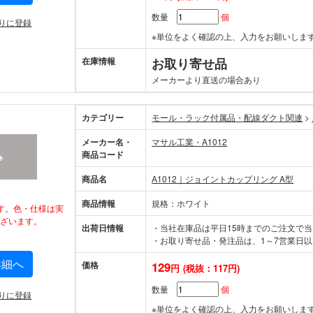
数量
個
りに登録
※単位をよく確認の上、入力をお願いしま
在庫情報
お取り寄せ品
メーカーより直送の場合あり
カテゴリー
モール・ラック付属品・配線ダクト関連
>
メーカー名・
マサル工業・A1012
商品コード
商品名
A1012｜ジョイントカップリング A型
商品情報
規格：ホワイト
す。色・仕様は実
ざいます。
出荷日情報
・当社在庫品は平日15時までのご注文で
・お取り寄せ品・発注品は、1～7営業日以
詳細へ
価格
129
円
(税抜：117円)
数量
個
りに登録
※単位をよく確認の上、入力をお願いしま