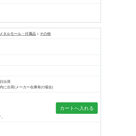
メタルモール・付属品
>
その他
当日出荷
内に出荷(メーカー在庫有の場合)
す。