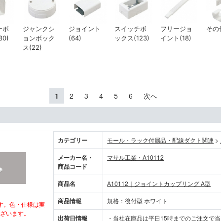
ーボ
ジャンクシ
ジョイント
スイッチボ
フリージョ
その他
0)
ョンボック
(64)
ックス(123)
イント(18)
ス(22)
1
2
3
4
5
6
次へ
カテゴリー
モール・ラック付属品・配線ダクト関連
>
メーカー名・
マサル工業・A10112
商品コード
商品名
A10112｜ジョイントカップリング A型
商品情報
規格：後付型 ホワイト
す。色・仕様は実
ざいます。
出荷日情報
・当社在庫品は平日15時までのご注文で