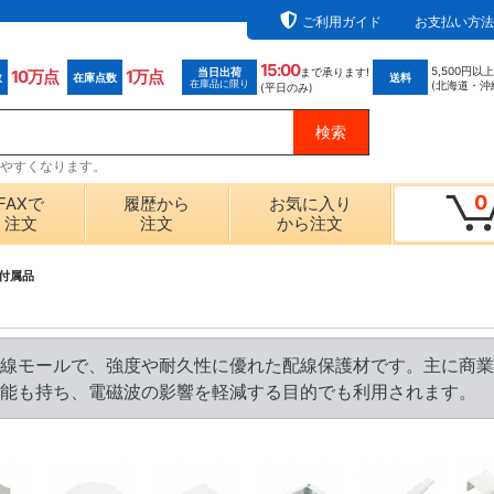
ご利用ガイド
お支払い方法
15:00
5,500円以
当日出荷
まで承ります!
10万点
1万点
数
在庫点数
送料
在庫品に限り
(北海道・沖
(平日のみ)
探しやすくなります。
0
FAXで
履歴から
お気に入り
注文
注文
から注文
付属品
線モールで、強度や耐久性に優れた配線保護材です。主に商業
能も持ち、電磁波の影響を軽減する目的でも利用されます。