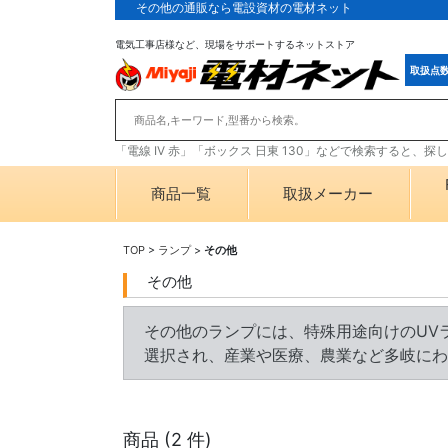
その他の通販なら電設資材の電材ネット
電気工事店様など、現場をサポートするネットストア
取扱点
「電線 IV 赤」「ボックス 日東 130」などで検索すると、
商品一覧
取扱メーカー
TOP
>
ランプ
>
その他
その他
その他のランプには、特殊用途向けのUV
選択され、産業や医療、農業など多岐にわ
商品 (
2
件)