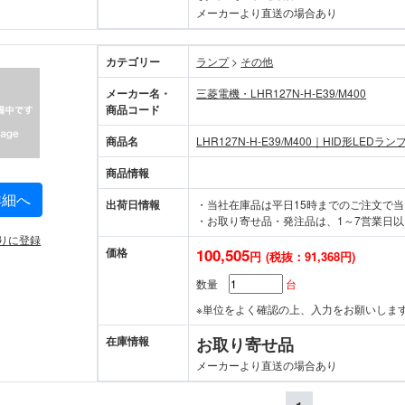
メーカーより直送の場合あり
カテゴリー
ランプ
>
その他
メーカー名・
三菱電機・LHR127N-H-E39/M400
商品コード
商品名
LHR127N-H-E39/M400｜HID形LEDラン
商品情報
詳細へ
出荷日情報
・当社在庫品は平日15時までのご注文で
・お取り寄せ品・発注品は、1～7営業日以
りに登録
価格
100,505
円
(税抜：91,368円)
数量
台
※単位をよく確認の上、入力をお願いしま
在庫情報
お取り寄せ品
メーカーより直送の場合あり