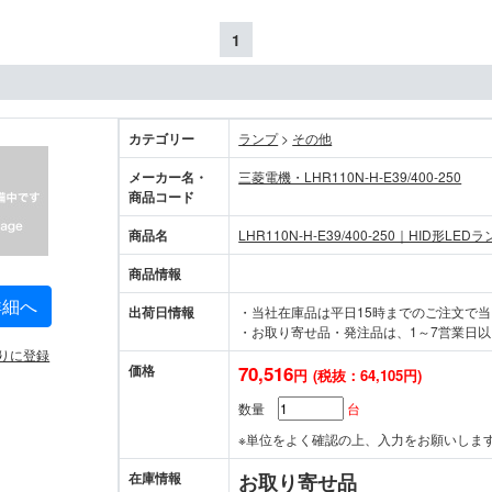
1
カテゴリー
ランプ
>
その他
メーカー名・
三菱電機・LHR110N-H-E39/400-250
商品コード
商品名
LHR110N-H-E39/400-250｜HID形LED
商品情報
詳細へ
出荷日情報
・当社在庫品は平日15時までのご注文で
・お取り寄せ品・発注品は、1～7営業日以
りに登録
価格
70,516
円
(税抜：64,105円)
数量
台
※単位をよく確認の上、入力をお願いしま
在庫情報
お取り寄せ品