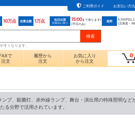
ご利用ガイド
お支払い方法
15:00
5,500円以
当日出荷
まで承ります!
10万点
1万点
数
在庫点数
送料
在庫品に限り
(北海道・沖
(平日のみ)
探しやすくなります。
0
FAXで
履歴から
お気に入り
注文
注文
から注文
ランプ、殺菌灯、赤外線ランプ、舞台・演出用の特殊照明など
たる分野で活用されています。