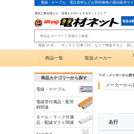
電線・ケーブル、電設資材などお買得価格の通信販売サイ
電気工事店様など、現場をサポートするネットストア
取扱点
「電線 IV 赤」「ボックス 日東 130」などで検索すると、
商品一覧
取扱メーカー
TOP
>
メーカーから探
商品カテゴリーから探す
メーカーから
電線・ケーブル
電線管付属品・配管
材関連
モール・ラック付属
あ行
品・配線ダクト関連