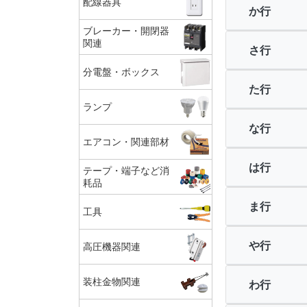
配線器具
か行
ブレーカー・開閉器
関連
さ行
分電盤・ボックス
た行
ランプ
な行
エアコン・関連部材
は行
テープ・端子など消
耗品
ま行
工具
や行
高圧機器関連
装柱金物関連
わ行