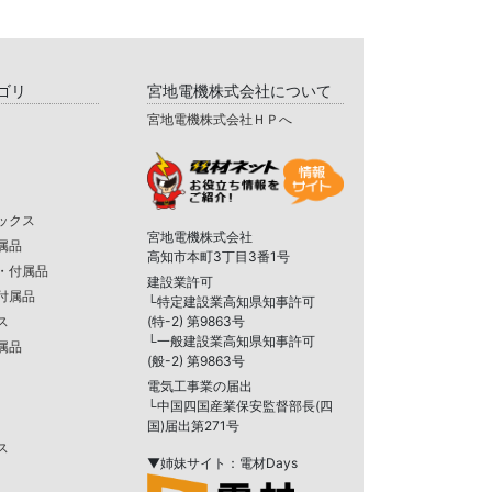
ゴリ
宮地電機株式会社について
宮地電機株式会社ＨＰへ
ックス
宮地電機株式会社
属品
高知市本町3丁目3番1号
・付属品
建設業許可
付属品
└特定建設業高知県知事許可
ス
(特-2) 第9863号
└一般建設業高知県知事許可
属品
(般-2) 第9863号
電気工事業の届出
└中国四国産業保安監督部長(四
国)届出第271号
ス
▼姉妹サイト：電材Days