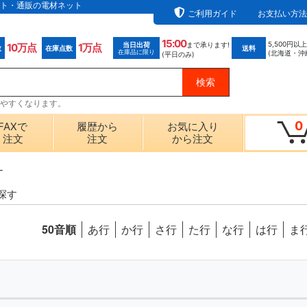
ト・通販の電材ネット
ご利用ガイド
お支払い方法
15:00
5,500円以
当日出荷
まで承ります!
10万点
1万点
数
在庫点数
送料
在庫品に限り
(北海道・沖
(平日のみ)
探しやすくなります。
0
FAXで
履歴から
お気に入り
注文
注文
から注文
す
探す
50音順
あ行
か行
さ行
た行
な行
は行
ま