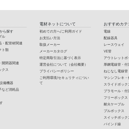
電材ネットについて
おすすめカテ
から探す
初めての方へ/ご利用ガイド
電線
ブル
お支払い方法
配線器具
品・配管材関連
取扱メーカー
レースウェイ
クト類
メーカーカタログ
VE管
特定商取引法に基づく表示
アウトレットボ
・開閉器関連
運営会社について（会社概要）
厚鋼電線管・付
ックス
プライバシーポリシー
ねじなし電線管
ご利用環境/セキュリティについ
マシンフレキ・
/設備機器
て
スライドボック
子など消耗品
プラモール・付
フリーボックス
す
耐火ケーブル
プルボックス
スイッチボック
バインド線