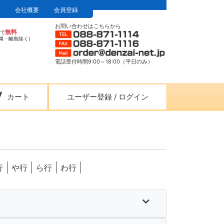
会社概要
会員登録
お問い合わせはこちらから
無料
上で
縄・離島除く)
電話受付時間9:00～18:00（平日のみ）
カート
ユーザー登録
/
ログイン
行
や行
ら行
わ行