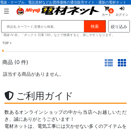
電線・ケーブル、電設資材などお買得価格の通信販売サイト・通販の電材ネット
0
カート
ログイン
絞り込み
「電線 IV 赤」「ボックス 日東 130」などで検索すると、探しやすくなります。
TOP
>
商品 (
0
件)
該当する商品がありません。
ご利用ガイド
数あるオンラインショップの中から当店へお越しいただ
き、誠にありがとうございます！
電材ネットは、電気工事には欠かせない多くのアイテムを