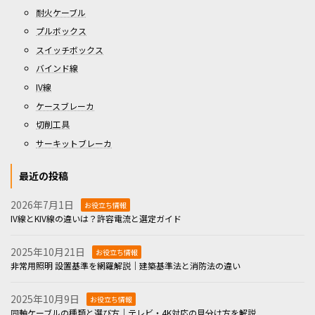
耐火ケーブル
プルボックス
スイッチボックス
バインド線
IV線
ケースブレーカ
切削工具
サーキットブレーカ
最近の投稿
2026年7月1日
お役立ち情報
IV線とKIV線の違いは？許容電流と選定ガイド
2025年10月21日
お役立ち情報
非常用照明 設置基準を網羅解説｜建築基準法と消防法の違い
2025年10月9日
お役立ち情報
同軸ケーブルの種類と選び方｜テレビ・4K対応の見分け方を解説