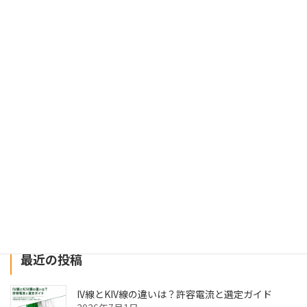
お知らせ
夏季休業につきまして
2026年8月4日
【重要】令和８年熊本地震による配送状況につきまして
2026年7月29日
建設業にまつわるお役立ちWebメディア「ツクノビ
マガジン」に掲載されました
2024年12月26日
最近の投稿
IV線とKIV線の違いは？許容電流と選定ガイド