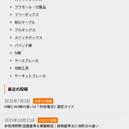
プラモール・付属品
フリーボックス
耐火ケーブル
プルボックス
スイッチボックス
バインド線
IV線
ケースブレーカ
切削工具
サーキットブレーカ
最近の投稿
2026年7月1日
お役立ち情報
IV線とKIV線の違いは？許容電流と選定ガイド
2025年10月21日
お役立ち情報
非常用照明 設置基準を網羅解説｜建築基準法と消防法の違い