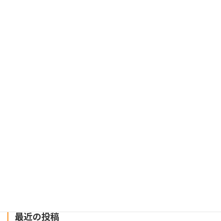
お知らせ
夏季休業につきまして
2026年8月4日
【重要】令和８年熊本地震による配送状況につきまして
2026年7月29日
建設業にまつわるお役立ちWebメディア「ツクノビ
マガジン」に掲載されました
2024年12月26日
最近の投稿