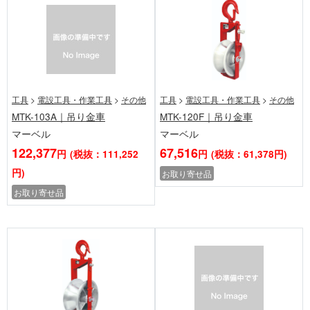
工具
>
電設工具・作業工具
>
その他
工具
>
電設工具・作業工具
>
その他
MTK-103A｜吊り金車
MTK-120F｜吊り金車
マーベル
マーベル
122,377
67,516
円
(税抜：111,252
円
(税抜：61,378円)
円)
お取り寄せ品
お取り寄せ品