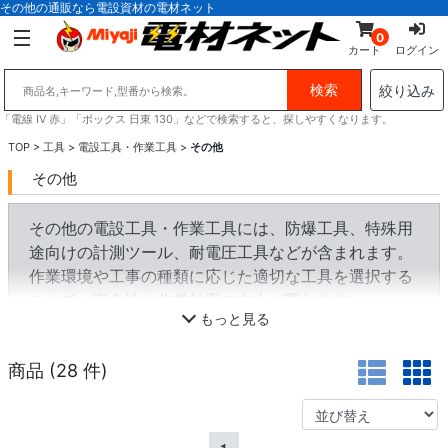
その他の通販なら電設資材の電材ネット
0
カート
ログイン
絞り込み
「電線 IV 赤」「ボックス 日東 130」などで検索すると、探しやすくなります。
TOP
>
工具
>
電設工具・作業工具
>
その他
その他
その他の電設工具・作業工具には、防爆工具、特殊用
途向けの計測ツール、耐電圧工具などが含まれます。
作業環境や工事の種類に応じた適切な工具を選択する
ことで、安全性と作業効率の向上が図れます。
もっと見る
商品 (
28
件)