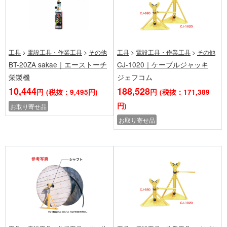
工具
>
電設工具・作業工具
>
その他
工具
>
電設工具・作業工具
>
その他
BT-20ZA sakae｜エーストーチ
CJ-1020｜ケーブルジャッキ
栄製機
ジェフコム
10,444
188,528
円
(税抜：9,495円)
円
(税抜：171,389
円)
お取り寄せ品
お取り寄せ品