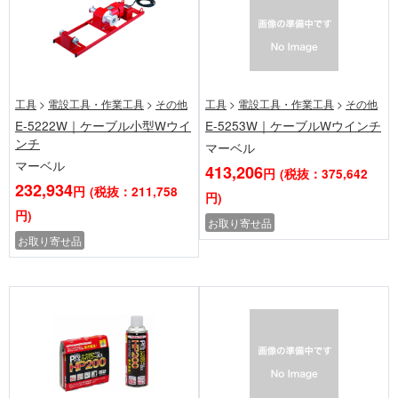
工具
>
電設工具・作業工具
>
その他
工具
>
電設工具・作業工具
>
その他
E-5222W｜ケーブル小型Wウイ
E-5253W｜ケーブルWウインチ
ンチ
マーベル
マーベル
413,206
円
(税抜：375,642
232,934
円
(税抜：211,758
円)
円)
お取り寄せ品
お取り寄せ品