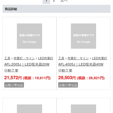
1
2
次へ
商品詳細
工具
>
作業灯・サイン
>
LED作業灯
工具
>
作業灯・サイン
>
LED作業灯
AFL-2005J｜LED投光器20W
AFL-4005J｜LED投光器40W
日動工業
日動工業
21,572
29,503
円
(税抜：19,611円)
円
(税抜：26,821円)
お取り寄せ品
お取り寄せ品