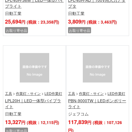
LPL-40H-36W｜LED一体型パイ
LPL-40H-AD｜100V用入力アダ
プライト
プタ
日動工業
日動工業
25,694
3,809
円
(税抜：23,358円)
円
(税抜：3,463円)
お取り寄せ品
お取り寄せ品
工具
>
作業灯・サイン
>
LED作業灯
工具
>
作業灯・サイン
>
LED作業灯
LPL20H｜LED一体型パイプラ
PBN-9000TW｜LEDボンボリー
イト
ライト
日動工業
ジェフコム
13,327
117,839
円
(税抜：12,115円)
円
(税抜：107,126
円)
お取り寄せ品