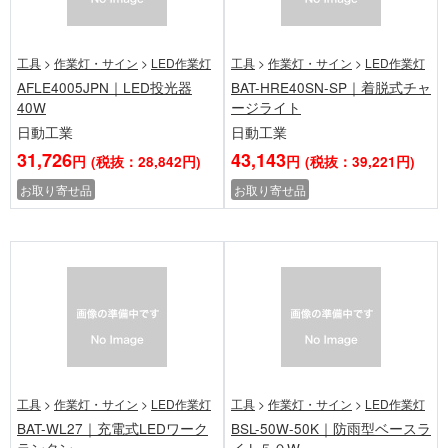
工具
>
作業灯・サイン
>
LED作業灯
工具
>
作業灯・サイン
>
LED作業灯
AFLE4005JPN｜LED投光器
BAT-HRE40SN-SP｜着脱式チャ
40W
ージライト
日動工業
日動工業
31,726
43,143
円
(税抜：28,842円)
円
(税抜：39,221円)
お取り寄せ品
お取り寄せ品
工具
>
作業灯・サイン
>
LED作業灯
工具
>
作業灯・サイン
>
LED作業灯
BAT-WL27｜充電式LEDワーク
BSL-50W-50K｜防雨型ベースラ