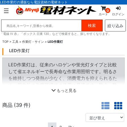
LED作業灯の通販なら電設資材の電材ネット
0
カート
ログイン
絞り込み
「電線 IV 赤」「ボックス 日東 130」などで検索すると、探しやすくなります。
TOP
>
工具
>
作業灯・サイン
>
LED作業灯
LED作業灯
LED作業灯は、従来のハロゲンや蛍光灯タイプと比較
して省エネルギーで長寿命な作業用照明です。明るさ
を維持しつつ発熱が少なく、消費電力を抑えられるた
め、屋内外の作業現場での使用に最適です。防水・防
もっと見る
塵性能を備えたモデルや、マグネット・三脚付きのタ
イプなど、設置方法のバリエーションが豊富です。耐
商品 (
39
件)
衝撃性にも優れ、長時間の使用にも適しています。