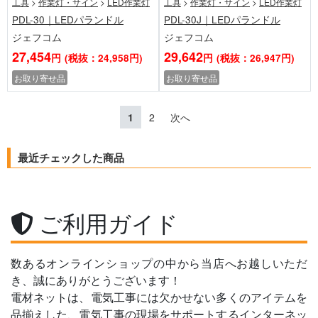
工具
>
作業灯・サイン
>
LED作業灯
工具
>
作業灯・サイン
>
LED作業灯
PDL-30｜LEDパランドル
PDL-30J｜LEDパランドル
ジェフコム
ジェフコム
27,454
29,642
円
(税抜：24,958円)
円
(税抜：26,947円)
お取り寄せ品
お取り寄せ品
1
2
次へ
最近チェックした商品
ご利用ガイド
数あるオンラインショップの中から当店へお越しいただ
き、誠にありがとうございます！
電材ネットは、電気工事には欠かせない多くのアイテムを
品揃えした、電気工事の現場をサポートするインターネッ