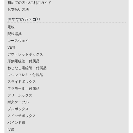
初めての方へ/ご利用ガイド
お支払い方法
おすすめカテゴリ
電線
配線器具
レースウェイ
VE管
アウトレットボックス
厚鋼電線管・付属品
ねじなし電線管・付属品
マシンフレキ・付属品
スライドボックス
プラモール・付属品
フリーボックス
耐火ケーブル
プルボックス
スイッチボックス
バインド線
IV線