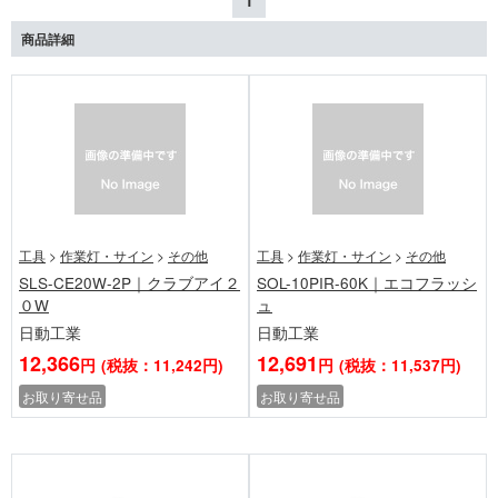
1
商品詳細
工具
>
作業灯・サイン
>
その他
工具
>
作業灯・サイン
>
その他
SLS-CE20W-2P｜クラブアイ２
SOL-10PIR-60K｜エコフラッシ
０W
ュ
日動工業
日動工業
12,366
12,691
円
(税抜：11,242円)
円
(税抜：11,537円)
お取り寄せ品
お取り寄せ品