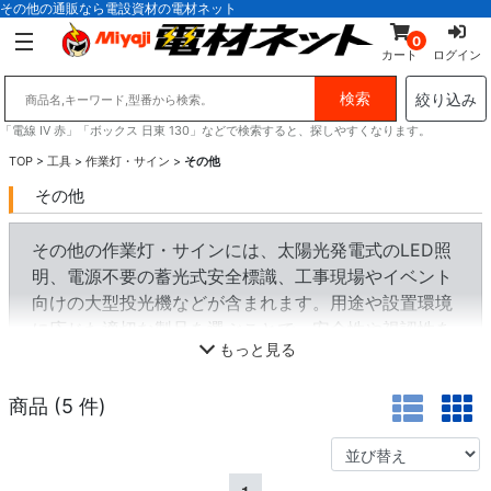
その他の通販なら電設資材の電材ネット
0
カート
ログイン
絞り込み
「電線 IV 赤」「ボックス 日東 130」などで検索すると、探しやすくなります。
TOP
>
工具
>
作業灯・サイン
>
その他
その他
その他の作業灯・サインには、太陽光発電式のLED照
明、電源不要の蓄光式安全標識、工事現場やイベント
向けの大型投光機などが含まれます。用途や設置環境
に応じた適切な製品を選ぶことで、安全性や視認性を
もっと見る
向上させることが可能です。
商品 (
5
件)