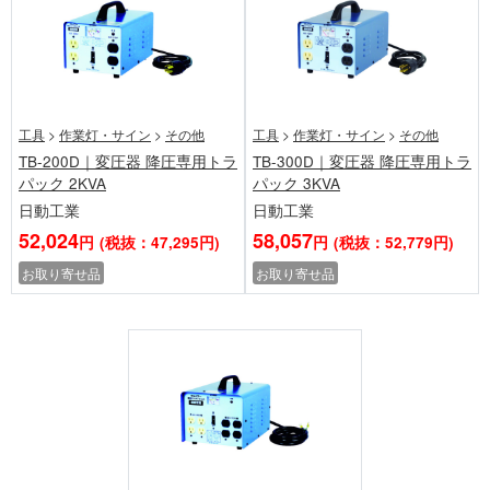
工具
>
作業灯・サイン
>
その他
工具
>
作業灯・サイン
>
その他
TB-200D｜変圧器 降圧専用トラ
TB-300D｜変圧器 降圧専用トラ
パック 2KVA
パック 3KVA
日動工業
日動工業
52,024
58,057
円
(税抜：47,295円)
円
(税抜：52,779円)
お取り寄せ品
お取り寄せ品