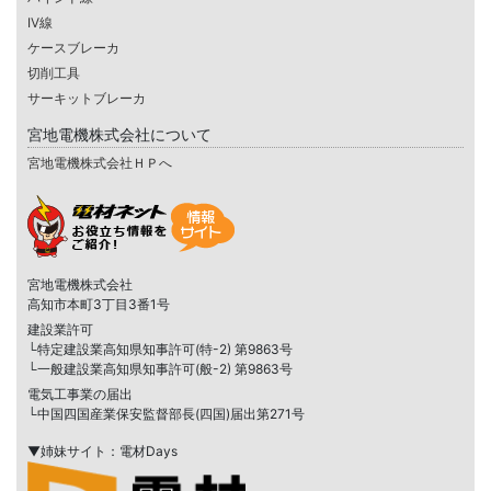
IV線
ケースブレーカ
切削工具
サーキットブレーカ
宮地電機株式会社について
宮地電機株式会社ＨＰへ
宮地電機株式会社
高知市本町3丁目3番1号
建設業許可
└特定建設業高知県知事許可(特-2) 第9863号
└一般建設業高知県知事許可(般-2) 第9863号
電気工事業の届出
└中国四国産業保安監督部長(四国)届出第271号
▼姉妹サイト：電材Days