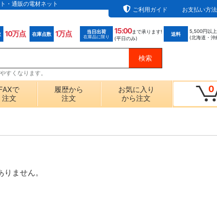
ト・通販の電材ネット
ご利用ガイド
お支払い方法
15:00
5,500円以
当日出荷
まで承ります!
10万点
1万点
数
在庫点数
送料
在庫品に限り
(北海道・沖
(平日のみ)
探しやすくなります。
0
FAXで
履歴から
お気に入り
注文
注文
から注文
ありません。