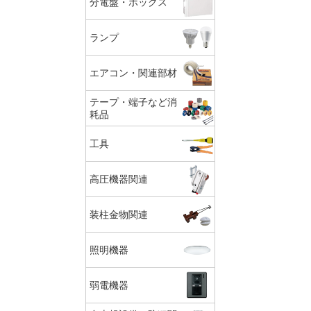
分電盤・ボックス
ランプ
エアコン・関連部材
テープ・端子など消
耗品
工具
高圧機器関連
装柱金物関連
照明機器
弱電機器