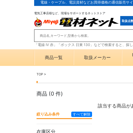
電線・ケーブル、電設資材などお買得価格の通信販売サイ
電気工事店様など、現場をサポートするネットストア
取扱点
「電線 IV 赤」「ボックス 日東 130」などで検索すると、
商品一覧
取扱メーカー
TOP
>
商品 (
0
件)
該当する商品が
絞り込み条件
すべて解除
在庫区分