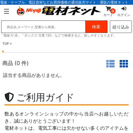
電線・ケーブル、電設資材などお買得価格の通信販売サイト・通販の電材ネット
0
カート
ログイン
絞り込み
「電線 IV 赤」「ボックス 日東 130」などで検索すると、探しやすくなります。
TOP
>
商品 (
0
件)
該当する商品がありません。
ご利用ガイド
数あるオンラインショップの中から当店へお越しいただ
き、誠にありがとうございます！
電材ネットは、電気工事には欠かせない多くのアイテムを