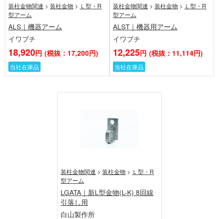
装柱金物関連
>
装柱金物
>
Ｌ型・R
装柱金物関連
>
装柱金物
>
Ｌ型・R
型アーム
型アーム
ALS｜機器アーム
ALST｜機器用アーム
イワブチ
イワブチ
18,920
12,225
円
(税抜：17,200円)
円
(税抜：11,114円)
当社在庫品
当社在庫品
装柱金物関連
>
装柱金物
>
Ｌ型・R
型アーム
LGATA｜新L型金物(L-K) 8回線
引落し用
白山製作所