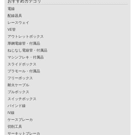
おすすめカテゴリ
電線
配線器具
レースウェイ
VE管
アウトレットボックス
厚鋼電線管・付属品
ねじなし電線管・付属品
マシンフレキ・付属品
スライドボックス
プラモール・付属品
フリーボックス
耐火ケーブル
プルボックス
スイッチボックス
バインド線
IV線
ケースブレーカ
切削工具
サーキットブレーカ