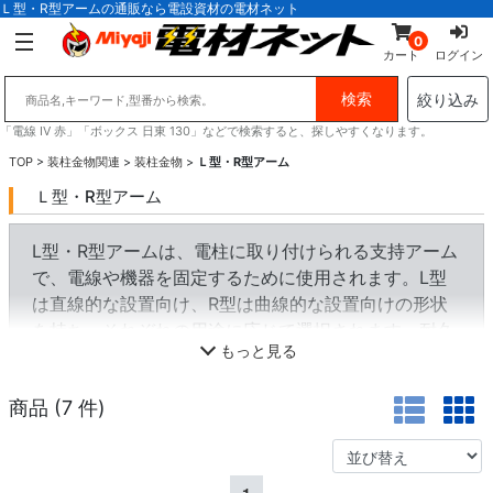
Ｌ型・R型アームの通販なら電設資材の電材ネット
0
カート
ログイン
絞り込み
「電線 IV 赤」「ボックス 日東 130」などで検索すると、探しやすくなります。
TOP
>
装柱金物関連
>
装柱金物
>
Ｌ型・R型アーム
Ｌ型・R型アーム
L型・R型アームは、電柱に取り付けられる支持アーム
で、電線や機器を固定するために使用されます。L型
は直線的な設置向け、R型は曲線的な設置向けの形状
を持ち、それぞれの用途に応じて選択されます。耐久
もっと見る
性が高く、電力・通信インフラの安定化に寄与しま
す。主に電柱の補強や配線の整理に活用され、電線の
商品 (
7
件)
適切な張力保持にも役立ちます。