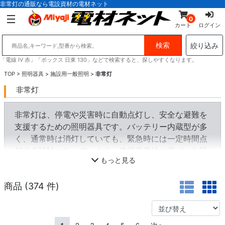
非常灯の通販なら電設資材の電材ネット
0
カート
ログイン
絞り込み
「電線 IV 赤」「ボックス 日東 130」などで検索すると、探しやすくなります。
TOP
>
照明器具
>
施設用一般照明
>
非常灯
非常灯
非常灯は、停電や災害時に自動点灯し、安全な避難を
支援するための照明器具です。バッテリー内蔵型が多
く、通常時は消灯していても、緊急時には一定時間点
灯する設計になっています。建築基準法に基づいた設
もっと見る
置が義務付けられており、商業施設、オフィス、病
院、学校などで使用されます。
商品 (
374
件)