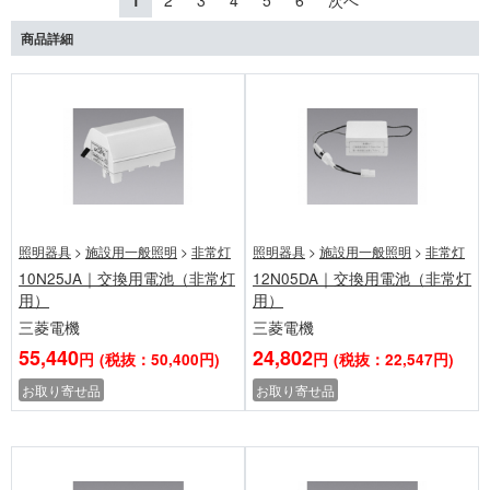
1
2
3
4
5
6
次へ
商品詳細
照明器具
>
施設用一般照明
>
非常灯
照明器具
>
施設用一般照明
>
非常灯
10N25JA｜交換用電池（非常灯
12N05DA｜交換用電池（非常灯
用）
用）
三菱電機
三菱電機
55,440
24,802
円
(税抜：50,400円)
円
(税抜：22,547円)
お取り寄せ品
お取り寄せ品