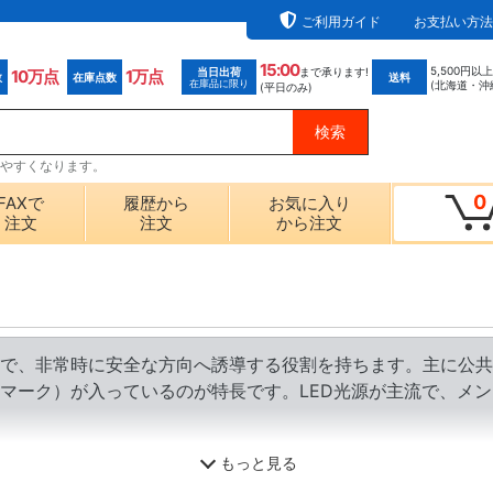
ご利用ガイド
お支払い方法
15:00
5,500円以
当日出荷
まで承ります!
10万点
1万点
数
在庫点数
送料
在庫品に限り
(北海道・沖
(平日のみ)
探しやすくなります。
0
FAXで
履歴から
お気に入り
注文
注文
から注文
で、非常時に安全な方向へ誘導する役割を持ちます。主に公共
マーク）が入っているのが特長です。LED光源が主流で、メ
もっと見る