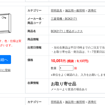
カテゴリー
照明器具
>
施設用一般照明
>
誘導灯
メーカー名・
三菱電機・BOX2171
商品コード
商品名
BOX2171｜埋込ボックス
商品情報
す。色・仕様は実
ざいます。
出荷日情報
・当社在庫品は平日15時までのご注文で
・お取り寄せ品・発注品は、1～7営業日以
詳細へ
価格
10,051
円
(税抜：9,137円)
数量
個
りに登録
※単位をよく確認の上、入力をお願いしま
在庫情報
お取り寄せ品
メーカーより直送の場合あり
カテゴリー
照明器具
>
施設用一般照明
>
誘導灯