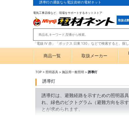
誘導灯の通販なら電設資材の電材ネット
電気工事店様など、現場をサポートするネットストア
取扱点
「電線 IV 赤」「ボックス 日東 130」などで検索すると、
商品一覧
取扱メーカー
TOP
>
照明器具
>
施設用一般照明
>
誘導灯
誘導灯
誘導灯は、避難経路を示すための照明器具
れ、緑色のピクトグラム（避難方向を示す
とが求められます。