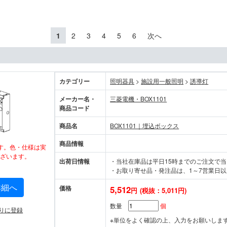
1
2
3
4
5
6
次へ
カテゴリー
照明器具
>
施設用一般照明
>
誘導灯
メーカー名・
三菱電機・BOX1101
商品コード
商品名
BOX1101｜埋込ボックス
商品情報
す。色・仕様は実
ざいます。
出荷日情報
・当社在庫品は平日15時までのご注文で
・お取り寄せ品・発注品は、1～7営業日以
詳細へ
価格
5,512
円
(税抜：5,011円)
数量
個
りに登録
※単位をよく確認の上、入力をお願いしま