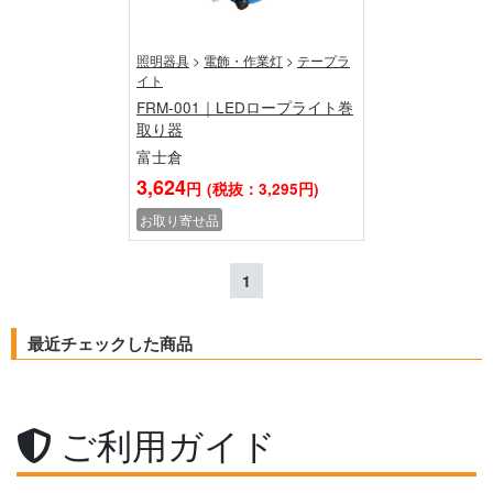
照明器具
>
電飾・作業灯
>
テープラ
イト
FRM-001｜LEDロープライト巻
取り器
富士倉
3,624
円
(税抜：3,295円)
お取り寄せ品
1
最近チェックした商品
ご利用ガイド