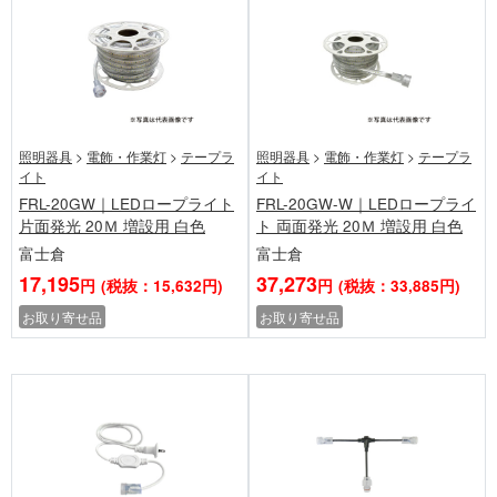
照明器具
>
電飾・作業灯
>
テープラ
照明器具
>
電飾・作業灯
>
テープラ
イト
イト
FRL-20GW｜LEDロープライト
FRL-20GW-W｜LEDロープライ
片面発光 20Ｍ 増設用 白色
ト 両面発光 20Ｍ 増設用 白色
富士倉
富士倉
17,195
37,273
円
(税抜：15,632円)
円
(税抜：33,885円)
お取り寄せ品
お取り寄せ品