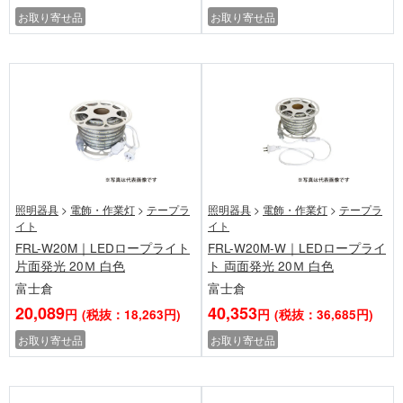
お取り寄せ品
お取り寄せ品
照明器具
>
電飾・作業灯
>
テープラ
照明器具
>
電飾・作業灯
>
テープラ
イト
イト
FRL-W20M｜LEDロープライト
FRL-W20M-W｜LEDロープライ
片面発光 20Ｍ 白色
ト 両面発光 20Ｍ 白色
富士倉
富士倉
20,089
40,353
円
(税抜：18,263円)
円
(税抜：36,685円)
お取り寄せ品
お取り寄せ品