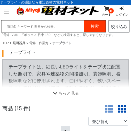
テープライトの通販なら電設資材の電材ネット
0
カート
ログイン
絞り込み
「電線 IV 赤」「ボックス 日東 130」などで検索すると、探しやすくなります。
TOP
>
照明器具
>
電飾・作業灯
>
テープライト
テープライト
テープライトは、細長いLEDライトをテープ状に配置
した照明で、家具や建築物の間接照明、装飾照明、看
板照明などに使用されます。曲げやすく、狭いスペー
スにも取り付けが可能で、柔軟なデザインが実現でき
もっと見る
ます。防水仕様の製品もあり、屋外での使用にも対応
可能です。RGBカラー対応のモデルでは、リモコンや
商品 (
15
件)
スマートデバイスで色や光のパターンを変更でき、演
出効果の高い照明として人気があります。