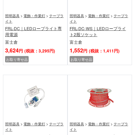
照明器具
>
電飾・作業灯
>
テープラ
照明器具
>
電飾・作業灯
>
テープラ
イト
イト
FRL-DC｜LEDロープライト専
FRL-DC-WS｜LEDロープライ
用電源
ト2股ソケット
富士倉
富士倉
3,624
1,552
円
(税抜：3,295円)
円
(税抜：1,411円)
お取り寄せ品
お取り寄せ品
照明器具
>
電飾・作業灯
>
テープラ
照明器具
>
電飾・作業灯
>
テープラ
イト
イト