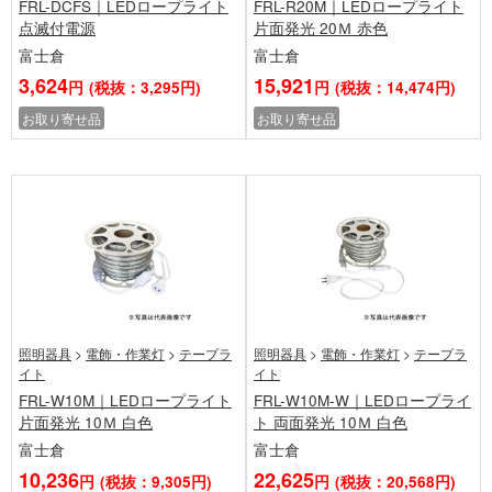
FRL-DCFS｜LEDロープライト
FRL-R20M｜LEDロープライト
点滅付電源
片面発光 20Ｍ 赤色
富士倉
富士倉
3,624
15,921
円
(税抜：3,295円)
円
(税抜：14,474円)
お取り寄せ品
お取り寄せ品
照明器具
>
電飾・作業灯
>
テープラ
照明器具
>
電飾・作業灯
>
テープラ
イト
イト
FRL-W10M｜LEDロープライト
FRL-W10M-W｜LEDロープライ
片面発光 10Ｍ 白色
ト 両面発光 10Ｍ 白色
富士倉
富士倉
10,236
22,625
円
(税抜：9,305円)
円
(税抜：20,568円)