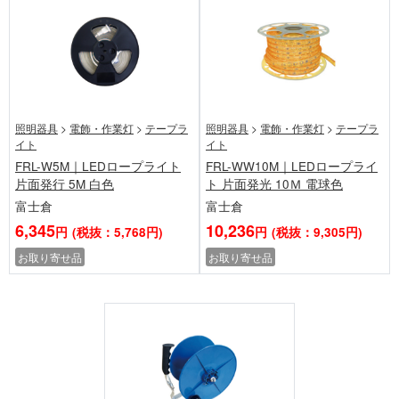
照明器具
>
電飾・作業灯
>
テープラ
照明器具
>
電飾・作業灯
>
テープラ
イト
イト
FRL-W5M｜LEDロープライト
FRL-WW10M｜LEDロープライ
片面発行 5M 白色
ト 片面発光 10Ｍ 電球色
富士倉
富士倉
6,345
10,236
円
(税抜：5,768円)
円
(税抜：9,305円)
お取り寄せ品
お取り寄せ品