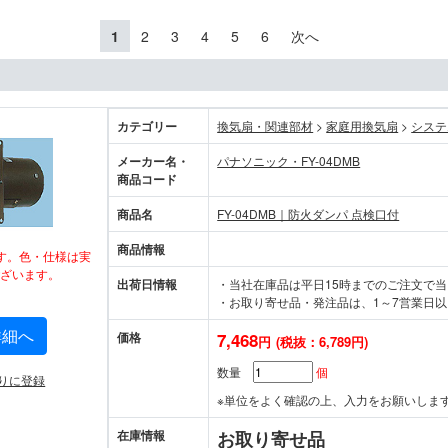
1
2
3
4
5
6
次へ
カテゴリー
換気扇・関連部材
>
家庭用換気扇
>
システ
メーカー名・
パナソニック・FY-04DMB
商品コード
商品名
FY-04DMB｜防火ダンパ 点検口付
商品情報
す。色・仕様は実
ざいます。
出荷日情報
・当社在庫品は平日15時までのご注文で
・お取り寄せ品・発注品は、1～7営業日以
詳細へ
価格
7,468
円
(税抜：6,789円)
数量
個
りに登録
※単位をよく確認の上、入力をお願いしま
在庫情報
お取り寄せ品