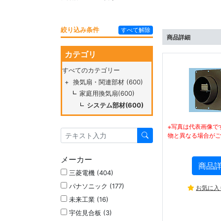
絞り込み条件
すべて解除
商品詳細
カテゴリ
すべてのカテゴリー
+
換気扇・関連部材 (600)
家庭用換気扇(600)
システム部材(600)
※写真は代表画像で
物と異なる場合がご
メーカー
商品
三菱電機 (404)
パナソニック (177)
お気に入
未来工業 (16)
宇佐見合板 (3)