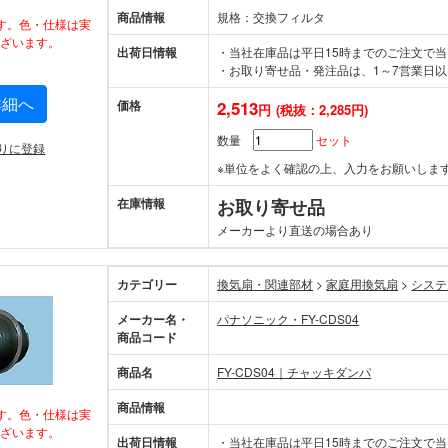
商品情報
規格：交換フィルタ
す。色・仕様は実
ざいます。
出荷日情報
・当社在庫品は平日15時までのご注文で
・お取り寄せ品・発注品は、1～7営業日以
詳細へ
価格
2,513
円
(税抜：2,285円)
数量
セット
りに登録
※単位をよく確認の上、入力をお願いしま
在庫情報
お取り寄せ品
メーカーより直送の場合あり
カテゴリー
換気扇・関連部材
>
家庭用換気扇
>
システ
メーカー名・
パナソニック・FY-CDS04
商品コード
商品名
FY-CDS04｜チャッキダンパ
商品情報
す。色・仕様は実
ざいます。
出荷日情報
・当社在庫品は平日15時までのご注文で