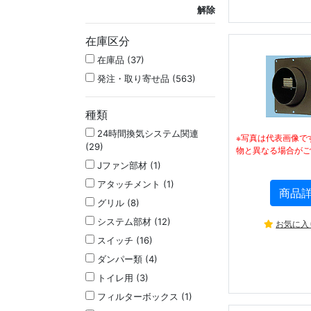
解除
在庫区分
在庫品 (37)
発注・取り寄せ品 (563)
種類
24時間換気システム関連
※写真は代表画像で
(29)
物と異なる場合がご
Jファン部材 (1)
アタッチメント (1)
商品
グリル (8)
システム部材 (12)
お気に入
スイッチ (16)
ダンパー類 (4)
トイレ用 (3)
フィルターボックス (1)