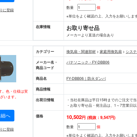
数量
個
りに登録
※単位をよく確認の上、入力をお願いしま
在庫情報
お取り寄せ品
メーカーより直送の場合あり
カテゴリー
換気扇・関連部材
>
家庭用換気扇
>
システ
メーカー名・
パナソニック・FY-DBB06
商品コード
商品名
FY-DBB06｜防火ダンパ
商品情報
す。色・仕様は実
ざいます。
出荷日情報
・当社在庫品は平日15時までのご注文で
・お取り寄せ品・発注品は、1～7営業日以
詳細へ
価格
10,502
円
(税抜：9,547円)
数量
個
りに登録
※単位をよく確認の上、入力をお願いしま