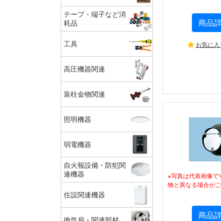
テープ・端子など消
商品
耗品
工具
お気に入
高圧機器関連
装柱金物関連
照明機器
弱電機器
自火報設備・防犯関
連機器
※写真は代表画像で
物と異なる場合がご
住設関連機器
商品
換気扇・関連部材