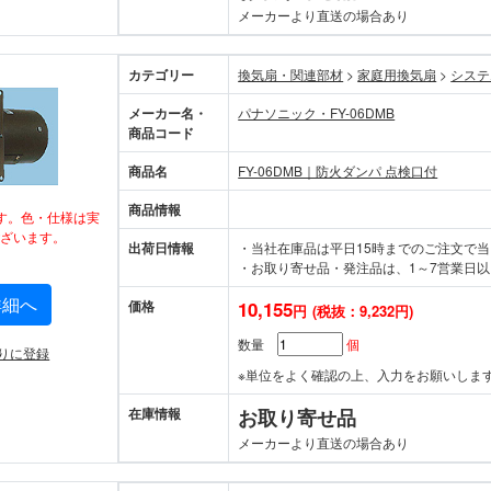
メーカーより直送の場合あり
カテゴリー
換気扇・関連部材
>
家庭用換気扇
>
システ
メーカー名・
パナソニック・FY-06DMB
商品コード
商品名
FY-06DMB｜防火ダンパ 点検口付
商品情報
す。色・仕様は実
ざいます。
出荷日情報
・当社在庫品は平日15時までのご注文で
・お取り寄せ品・発注品は、1～7営業日以
詳細へ
価格
10,155
円
(税抜：9,232円)
数量
個
りに登録
※単位をよく確認の上、入力をお願いしま
在庫情報
お取り寄せ品
メーカーより直送の場合あり