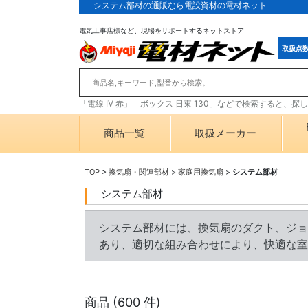
システム部材の通販なら電設資材の電材ネット
電気工事店様など、現場をサポートするネットストア
取扱点
「電線 IV 赤」「ボックス 日東 130」などで検索すると、
商品一覧
取扱メーカー
TOP
>
換気扇・関連部材
>
家庭用換気扇
>
システム部材
システム部材
システム部材には、換気扇のダクト、ジョ
あり、適切な組み合わせにより、快適な室
商品 (
600
件)