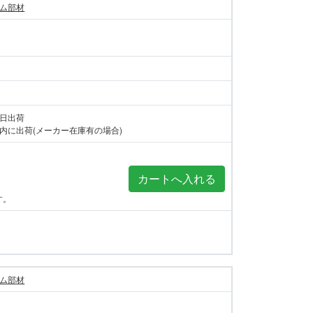
ム部材
当日出荷
内に出荷(メーカー在庫有の場合)
す。
ム部材