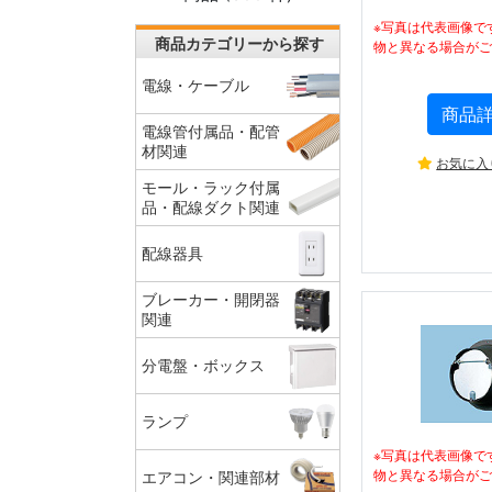
※写真は代表画像で
商品カテゴリーから探す
物と異なる場合がご
電線・ケーブル
商品
電線管付属品・配管
材関連
お気に入
モール・ラック付属
品・配線ダクト関連
配線器具
ブレーカー・開閉器
関連
分電盤・ボックス
ランプ
※写真は代表画像で
物と異なる場合がご
エアコン・関連部材