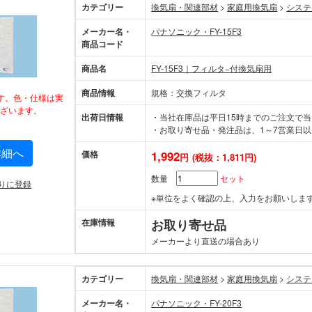
カテゴリー
換気扇・関連部材
>
家庭用換気扇
>
システ
メーカー名・
パナソニック・FY-15F3
商品コード
商品名
FY-15F3｜フィルタ−付換気扇用
商品情報
規格：交換フィルタ
す。色・仕様は実
ざいます。
出荷日情報
・当社在庫品は平日15時までのご注文で
・お取り寄せ品・発注品は、1～7営業日以
詳細へ
価格
1,992
円
(税抜：1,811円)
数量
セット
りに登録
※単位をよく確認の上、入力をお願いしま
在庫情報
お取り寄せ品
メーカーより直送の場合あり
カテゴリー
換気扇・関連部材
>
家庭用換気扇
>
システ
メーカー名・
パナソニック・FY-20F3