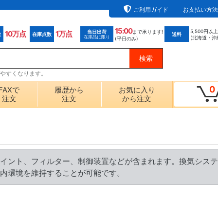
ご利用ガイド
お支払い方法
15:00
5,500円以
当日出荷
まで承ります!
10万点
1万点
数
在庫点数
送料
在庫品に限り
(北海道・沖
(平日のみ)
探しやすくなります。
0
FAXで
履歴から
お気に入り
注文
注文
から注文
イント、フィルター、制御装置などが含まれます。換気システ
内環境を維持することが可能です。