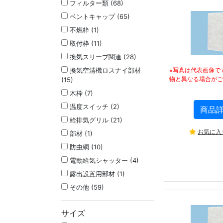
フィルター類 (68)
ベントキャップ (65)
不燃枠 (1)
取付枠 (11)
換気スリーブ関連 (28)
※写真は代表画像で
換気空清機ロスナイ部材
物と異なる場合がご
(15)
木枠 (7)
温度スイッチ (2)
商品
給排気グリル (21)
お気に入
部材 (1)
防虫網 (10)
電動給気シャッター (4)
露出設置用部材 (1)
その他 (59)
サイズ