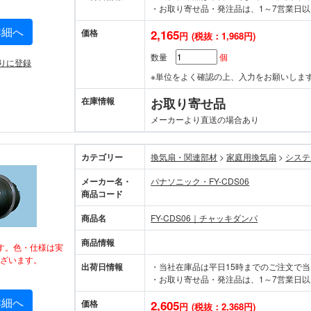
・お取り寄せ品・発注品は、1～7営業日以
詳細へ
価格
2,165
円
(税抜：1,968円)
数量
個
りに登録
※単位をよく確認の上、入力をお願いしま
在庫情報
お取り寄せ品
メーカーより直送の場合あり
カテゴリー
換気扇・関連部材
>
家庭用換気扇
>
システ
メーカー名・
パナソニック・FY-CDS06
商品コード
商品名
FY-CDS06｜チャッキダンパ
商品情報
す。色・仕様は実
ざいます。
出荷日情報
・当社在庫品は平日15時までのご注文で
・お取り寄せ品・発注品は、1～7営業日以
詳細へ
価格
2,605
円
(税抜：2,368円)