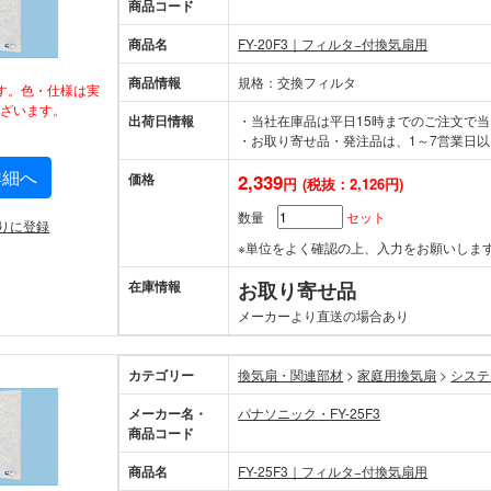
商品コード
商品名
FY-20F3｜フィルタ−付換気扇用
商品情報
規格：交換フィルタ
す。色・仕様は実
ざいます。
出荷日情報
・当社在庫品は平日15時までのご注文で
・お取り寄せ品・発注品は、1～7営業日以
詳細へ
価格
2,339
円
(税抜：2,126円)
数量
セット
りに登録
※単位をよく確認の上、入力をお願いしま
在庫情報
お取り寄せ品
メーカーより直送の場合あり
カテゴリー
換気扇・関連部材
>
家庭用換気扇
>
システ
メーカー名・
パナソニック・FY-25F3
商品コード
商品名
FY-25F3｜フィルタ−付換気扇用